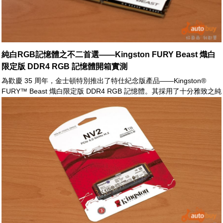
純白RGB記憶體之不二首選——Kingston FURY Beast 熾白
限定版 DDR4 RGB 記憶體開箱實測
為歡慶 35 周年，金士頓特別推出了特仕紀念版產品——Kingston®
FURY™ Beast 熾白限定版 DDR4 RGB 記憶體。其採用了十分雅致之純
白散熱片，來滿足玩家追求純白配色之整體美學。此外，FURY™ Beast
熾白限定版模組頂端燈條具備了 10 顆高亮度 LED，搭配無覆蓋式導光
條設計，讓 RGB 燈光呈現均勻流暢之視覺效果。