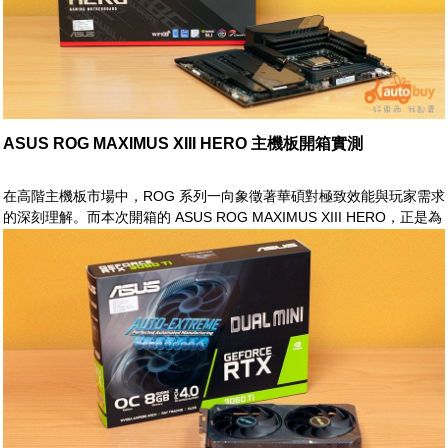
ASUS ROG MAXIMUS XIII HERO 主機板開箱實測
在高階主機板市場中，ROG 系列一向象徵著華碩對極致效能與玩家需求
的深刻理解。而本次開箱的 ASUS ROG MAXIMUS XIII HERO，正是為
Intel 第 11 代處理器平台量身打造的代表之作。延續 ROG 一貫的電競
風格與紮實用料，MAXIMUS XIII HERO 不僅在供電設計與散熱配置上
全面升級，更導入 PCIe 4.0、WiFi 6E 等新世代技術，為追求效能與穩
定性的玩家提供完整支援