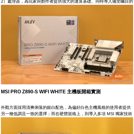
2）處理器，為玩家與創作者提供強大的運算基礎。同時導入備受矚目的
D5 Bionic Corsa 技術，以 AI 驅動記憶體調校潛力，進一步釋放 DDR5
的極限效能。在 BIOS 調校方面，透過 AI Perfdrive 提供多樣化且精準
的預設設定檔，讓不同使用情境下的效能調整更加直覺且高效
MSI PRO Z890-S WIFI WHITE 主機板開箱實測
外觀方面採用清爽俐落的銀白配色，為偏好白色主機風格的使用者提供
另一種低調且一致的選擇；而在硬體規格上，則導入多項 MSI 獨家技術
與新世代介面，包括真正的 Wi-Fi 7 搭配 EZ 天線設計、2.5G 有線網
路、Thunderbolt 4、高速 PCIe 5.0 M.2，以及優化後的 PCIe 拓源架
構，全面對應 Intel® Core™ Ultra 處理器平台