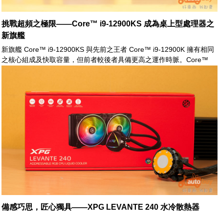
挑戰超頻之極限——Core™ i9-12900KS 成為桌上型處理器之
新旗艦
新旗艦 Core™ i9-12900KS 與先前之王者 Core™ i9-12900K 擁有相同
之核心組成及快取容量，但前者較後者具備更高之運作時脈。Core™
i9-12900KS 其 P-core 基礎時脈從原先的 3.2GHz 提升至 3.4GHz，全
核睿頻時脈則由 5.0GHz 提升至 5.2GHz；更進一步地，Core™ i9-
12900KS 之單核睿頻更提升至前所未見之 5.5GHz 之譜。
備感巧思，匠心獨具——XPG LEVANTE 240 水冷散熱器