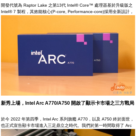
開發代號為 Raptor Lake 之第13代 Intel® Core™ 處理器基於升級版之
Intel® 7 製程，其效能核心(P-core, Performance-core)採用全新設計，
更進步之 Raptor Cove 微架構，擁有更高速之 Turbo 時脈，以及更大的
L2 快取，再佐以較前代更多的效率核心(E-core, Efficient-core)。Intel
之新一世代處理器以其深厚之實力，再度叱咤於市場之鏖戰中
新秀上場，Intel Arc A770/A750 開啟了顯示卡市場之三方戰局
於今 2022 年第四季，Intel Arc 系列旗艦 A770，以及 A750 終於面世，
也正式宣告顯卡市場進入三足鼎立之時代。我們於第一時間取得了 Arc
A770 Limited Edition 與 Arc A750 Limited Edition。除了實物開箱外，