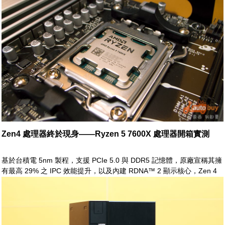
亦進行一系列之效能測試，藉以一窺顯卡市場新秀之堂奧
Zen4 處理器終於現身——Ryzen 5 7600X 處理器開箱實測
基於台積電 5nm 製程，支援 PCIe 5.0 與 DDR5 記憶體，原廠宣稱其擁
有最高 29% 之 IPC 效能提升，以及內建 RDNA™ 2 顯示核心，Zen 4
於開發之際即受到各方之期待與注目。 於今上市在即，為了一探 Zen4
之實力與真容，耑此我們於第一時間取得了 Ryzen 5 7600X 之實際銷售
版，進行開箱與一系列之測試，以饗眾玩家之消費視野