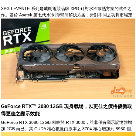
XPG LEVANTE 系列是威剛電競品牌 XPG 針對水冷散熱方案的試金之
作。基於 Asetek 第七代水冷頭/幫浦解決方案，針對不同之功耗市場定
位，XPG LEVANTE 共推出了 240mm 及 360mm 兩種版本。
GeForce RTX™ 3080 12GB 現身戰場，以更佳之價格優勢取
得更佳之顯示效能
GeForce RTX 3080 12GB 相較於 RTX 3080，並非僅有顯示記憶體增
加 2GB 而已。其 CUDA 核心數量由原本之 8704 核心增加到 8960 個。
同時 Tensor 核心亦由 272 增加至 280 個。光追核心數量也有所提升。