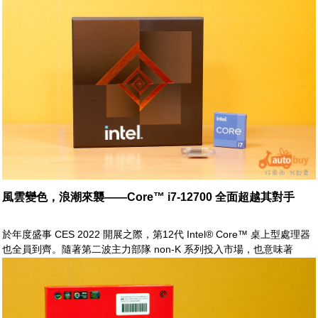
此外，GeForce RTX 3080 12GB 所搭配使用之記憶體規格由原本的
320bit GDDR6X 升級至 384bit GDDR6X。
風雲變色，浪潮來襲——Core™ i7-12700 全面超越其對手
於年度盛事 CES 2022 開展之際，第12代 Intel® Core™ 桌上型處理器
也全員到齊。隨著第二波主力部隊 non-K 系列投入市場，也意味著
CPU 戰線也將擴展至全線。