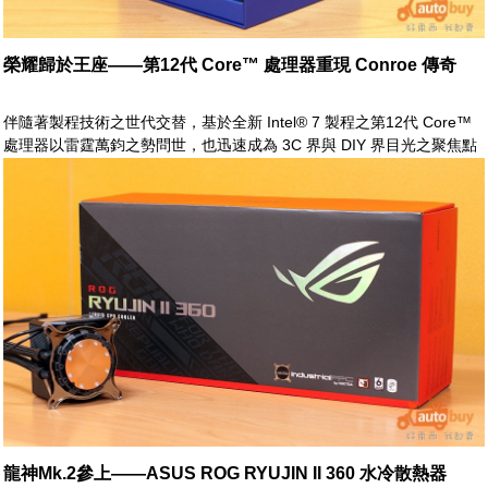
榮耀歸於王座——第12代 Core™ 處理器重現 Conroe 傳奇
伴隨著製程技術之世代交替，基於全新 Intel® 7 製程之第12代 Core™
處理器以雷霆萬鈞之勢問世，也迅速成為 3C 界與 DIY 界目光之聚焦點
龍神Mk.2參上——ASUS ROG RYUJIN II 360 水冷散熱器