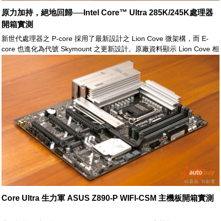
原力加持，絕地回歸──Intel Core™ Ultra 285K/245K處理器
開箱實測
新世代處理器之 P-core 採用了最新設計之 Lion Cove 微架構，而 E-
core 也進化為代號 Skymount 之更新設計。原廠資料顯示 Lion Cove 相
較於上代有著 9% 之顯著 IPC 效能提升，而新的 Skymount 效率核心則
是大幅超越前一世代之 Gracemont 之運算能力，一舉提升了 32% 之效
能。由此，Core Ultra 200S 全新的 P-core 與 E-core 組合，的確體現
了 Intel 新架構對於消費型 CPU 之企圖與展望
Core Ultra 生力軍 ASUS Z890-P WIFI-CSM 主機板開箱實測