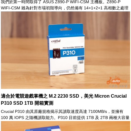
我們於第一時間取得了 ASUS Z890-P WIFI-CSM 主機板。Z890-P
WIFI-CSM 雖為針對市場初階導向，仍然備有 14+1+2+1 高相數之處理
器電源供應，另佐以多項 DIY 友善設計，再加上最新的 WiFi 7 及
Thunderbolt™ 4 支援。如此 Z890-P WIFI-CSM 無論是面對工作或電競
需求，皆得以順暢運行，無往不利
適合於電競遊戲掌機之 M.2 2230 SSD，美光 Micron Crucial
P310 SSD 1TB 開箱實測
Crucial P310 由其原廠規格揭示其讀取速度高達 7100MB/s，並擁有
100 萬 IOPS 之隨機讀取能力。P310 目前提供 1TB 及 2TB 兩種大容量
選擇，並佐以節能設計，搭配於電競遊戲掌機時，得以大幅提升儲存空
間，令玩家能無所限制地掌握更多遊戲大作