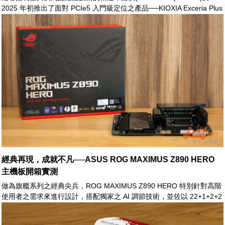
2025 年初推出了面對 PCIe5 入門級定位之產品──KIOXIA Exceria Plus
G4。
經典再現，成就不凡──ASUS ROG MAXIMUS Z890 HERO
主機板開箱實測
做為旗艦系列之經典尖兵，ROG MAXIMUS Z890 HERO 特別針對高階
使用者之需求來進行設計，搭配獨家之 AI 調節技術，並佐以 22+1+2+2
高相數之極致電源方案，再加上最新的 WiFi 7 及 Thunderbolt™ 4 支
援；ROG MAXIMUS Z890 HERO 無論於繁重之生產力需求，或於高階