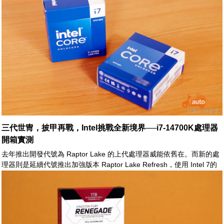
三代世冑，披甲再戰，Intel挑戰全新境界──i7-14700K處理器
開箱實測
去年推出開發代號為 Raptor Lake 的上代處理器威能依舊在。而新的處
理器則是延續代號推出加強版本 Raptor Lake Refresh，使用 Intel 7的
製程，工作時脈上更進一步提升，完整釋放效能極限。