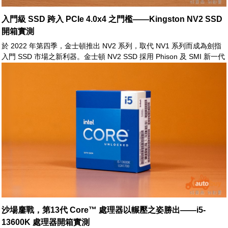
入門級 SSD 跨入 PCIe 4.0x4 之門檻——Kingston NV2 SSD
開箱實測
於 2022 年第四季，金士頓推出 NV2 系列，取代 NV1 系列而成為劍指
入門 SSD 市場之新利器。金士頓 NV2 SSD 採用 Phison 及 SMI 新一代
控制器核心，其傳輸介面由以往之 PCIe 3.0x4 升級至 PCIe 4.0x4。
1TB 版本之連續傳輸速率由以往之 2100/1700 MB/s 躍進至 3500/2800
MB/s，如此之效能表現已可以與主流 PCIe 3.0x4 SSD 相抗衡。
沙場鏖戰，第13代 Core™ 處理器以輾壓之姿勝出——i5-
13600K 處理器開箱實測