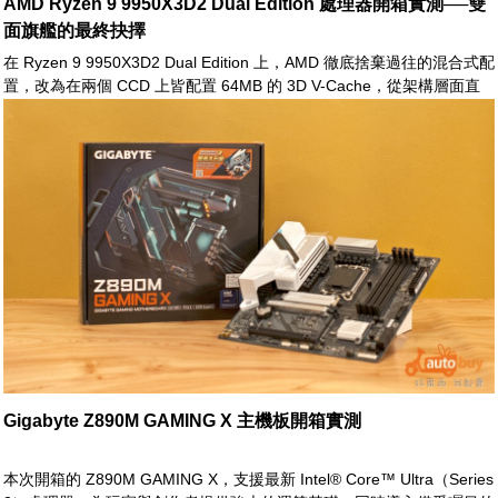
AMD Ryzen 9 9950X3D2 Dual Edition 處理器開箱實測──雙
面旗艦的最終抉擇
在 Ryzen 9 9950X3D2 Dual Edition 上，AMD 徹底捨棄過往的混合式配
置，改為在兩個 CCD 上皆配置 64MB 的 3D V-Cache，從架構層面直
接消除排程不確定性。在這樣的設計下，AMD 表示該處理器於遊戲及其
他高度依賴快取容量的應用場景中，效能表現最高可較前代提升約
10%，進一步鞏固其在高階桌上型處理器市場的競爭優勢
Gigabyte Z890M GAMING X 主機板開箱實測
本次開箱的 Z890M GAMING X，支援最新 Intel® Core™ Ultra（Series