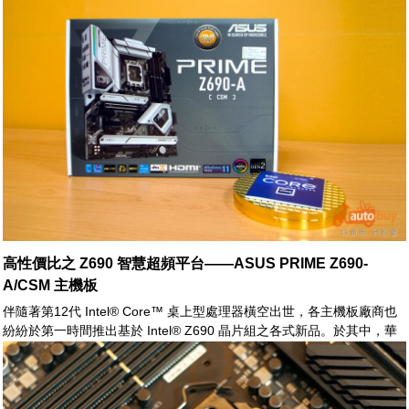
Thread Director 技術，能令基於混合架構技術之第12代 Intel® Core™
處理器，擁有極致之性能表現。
高性價比之 Z690 智慧超頻平台——ASUS PRIME Z690-
A/CSM 主機板
伴隨著第12代 Intel® Core™ 桌上型處理器橫空出世，各主機板廠商也
紛紛於第一時間推出基於 Intel® Z690 晶片組之各式新品。於其中，華
碩電腦(ASUS)對於第12代 Core™ 提供了全戰線之系列產品，從初階的
PRIME 系列，到高階之 ROG MAXIMUM 家族一應俱全