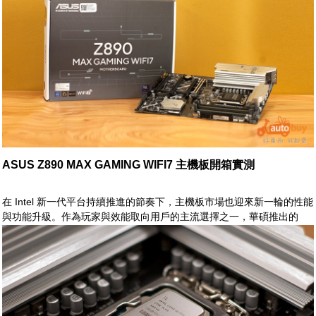
ASUS Z890 MAX GAMING WIFI7 主機板開箱實測
在 Intel 新一代平台持續推進的節奏下，主機板市場也迎來新一輪的性能
與功能升級。作為玩家與效能取向用戶的主流選擇之一，華碩推出的
Z890 MAX GAMING WIFI7，正是鎖定高階遊戲與多工應用需求所打造
的全新力作。從命名不難看出，其不僅承襲 MAX 系列一貫的強悍供電
與擴充能力，更進一步導入 Wi-Fi 7 等新世代連線技術，為整體平台帶
來更高頻寬與更低延遲的使用體驗