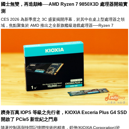
國士無雙，再造顛峰──AMD Ryzen 7 9850X3D 處理器開箱實
測
CES 2026 為新季度之 3C 盛宴揭開序幕，於其中在桌上型處理器之領
域，焦點聚集於 AMD 推出之全新旗艦級遊戲處理器──Ryzen 7
9850X3D。作為 9800X3D 的小幅升級版本，9850X3D 在定位上屬於延
續性之優化產品
躋身百萬 IOPS 等級之先行者，KIOXIA Exceria Plus G4 SSD
開啟了 PCIe5 新世紀之門扉
隨著控制器與快閃記憶體技術的精進，鎧俠(KIOXIA Corporation)於