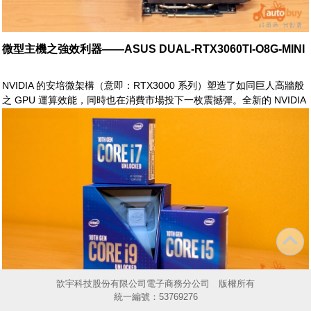
微型主機之強效利器——ASUS DUAL-RTX3060TI-O8G-MINI
NVIDIA 的安培微架構（意即：RTX3000 系列）塑造了如同巨人高牆般
之 GPU 運算效能，同時也在消費市場投下一枚震撼彈。全新的 NVIDIA
RTX3000 系列，頓時成為炙手可熱之當紅炸子雞
歆宇科技股份有限公司電子商務分公司 版權所有
統一編號：53769276
十代之力量全面解禁——Core™ i7-10700F性能初探