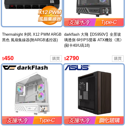
Thermalright 利民 X12 PWM ARGB
darkflash 大飛【DS950V】全景玻
黑色 風扇集線器(附ARGB遙控器)
璃透側 6吋IPS螢幕 ATX機殼《黑》
(顯卡40/U高18)
450
2790
$
$