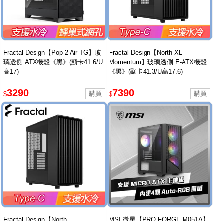
Fractal Design【Pop 2 Air TG】玻
Fractal Design【North XL
璃透側 ATX機殼《黑》(顯卡41.6/U
Momentum】玻璃透側 E-ATX機殼
高17)
《黑》(顯卡41.3/U高17.6)
3290
7390
$
$
Fractal Design【North
MSI 微星【PRO FORGE M051A】