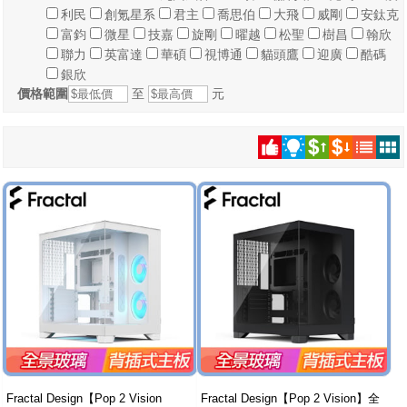
利民
創氪星系
君主
喬思伯
大飛
威剛
安鈦克
富鈞
微星
技嘉
旋剛
曜越
松聖
樹昌
翰欣
聯力
英富達
華碩
視博通
貓頭鷹
迎廣
酷碼
銀欣
價格範圍
至
元
Fractal Design【Pop 2 Vision
Fractal Design【Pop 2 Vision】全