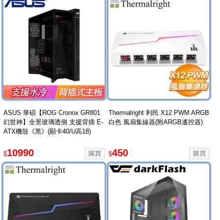
ASUS 華碩【ROG Cronox GR801
Thermalright 利民 X12 PWM ARGB
幻世神】全景玻璃透側 支援背插 E-
白色 風扇集線器(附ARGB遙控器)
ATX機殼《黑》(顯卡40/U高18)
10990
450
$
$