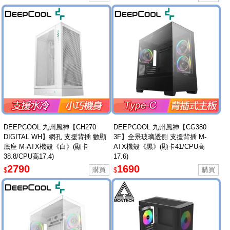
DEEPCOOL 九州風神【CH270
DEEPCOOL 九州風神【CG380
DIGITAL WH】網孔 支援背插 數顯
3F】全景玻璃透側 支援背插 M-
底座 M-ATX機殼《白》(顯卡
ATX機殼《黑》(顯卡41/CPU高
38.8/CPU高17.4)
17.6)
2790
1690
$
$