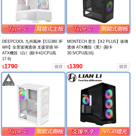
DEEPCOOL 九州風神【CG380 3F
MONTECH 君主【X2 PLUS】玻璃
WH】全景玻璃透側 支援背插 M-
透側 ATX機殼《黑》(顯卡
ATX機殼《白》(顯卡41/CPU高
30.5/CPU高16)
17.6)
1790
1390
$
$