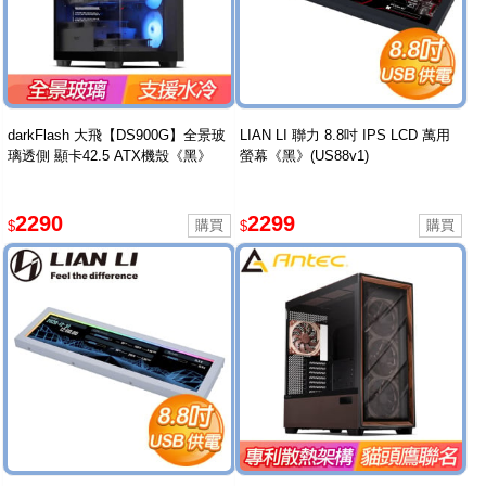
darkFlash 大飛【DS900G】全景玻
LIAN LI 聯力 8.8吋 IPS LCD 萬用
璃透側 顯卡42.5 ATX機殼《黑》
螢幕《黑》(US88v1)
2290
2299
$
$