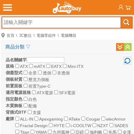
首頁
3C數位
電腦零組件
電腦機殼
商品分類
▽
品名關鍵字
規格
ATX
mATX
EATX
Mini-ITX
側蓋型式
全景
透側
非透側
側板材質
壓克力側板
前置面板
前置Type-C
適用電源規格
ATX電源
SFX電源
指定顏色
白色
木質飾板
配備
背插式BTF
支援
廠牌
ALL-IN
Apexgaming
ATake
Cougar
elecArmor
Fractal Design
HYTE
i-COOLTW
NZXT
SADES
Titan
YAMA
九州風神
亞碩
伽利略
先馬
全漢