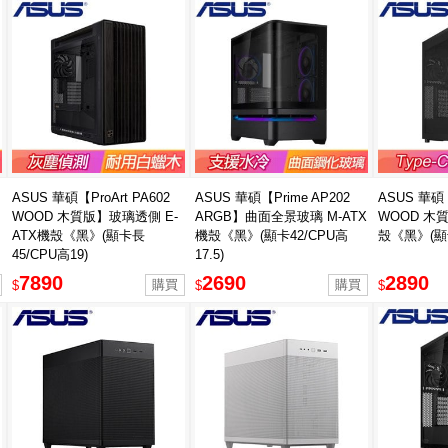
ASUS 華碩【ProArt PA602
ASUS 華碩【Prime AP202
ASUS 華碩【
WOOD 木質版】玻璃透側 E-
ARGB】曲面全景玻璃 M-ATX
WOOD 木
ATX機殼《黑》(顯卡長
機殼《黑》(顯卡42/CPU高
殼《黑》(顯卡
45/CPU高19)
17.5)
7890
2690
2890
$
$
$