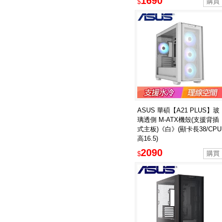
1690
$
ASUS 華碩【A21 PLUS】玻
璃透側 M-ATX機殼(支援背插
式主板)《白》(顯卡長38/CPU
高16.5)
2090
$