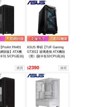
ProArt PA401
ASUS 華碩【TUF Gaming
質網狀版】ATX機
GT301】玻璃透側 ATX機殼
31.5/CPU高16)
《黑》(顯卡長32/CPU高16)
2390
$