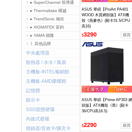
▸ SuperChannel 視博通
ASUS 華碩【ProArt PA401
▸ Thermaltake 曜越
WOOD 木質網狀版】ATX機
▸ TrendSonic 翰欣
殼《燕麥色》(顯卡31.5/CPU
高16)
▸ XIGMATEK 富鈞
3290
▸ YAMA 德隆
$
》其他品牌
中央處理器
散熱器 / 水冷 / 風扇
主機板-INTEL暢銷館
主機板-AMD榮耀館
記憶體
顯示卡
ASUS 華碩【Prime AP303 
狀版】ATX機殼《黑》(顯卡
SSD固態硬碟
36/CPU高16.5)
內接式硬碟
2290
$
燒錄器/音效卡/擴充卡