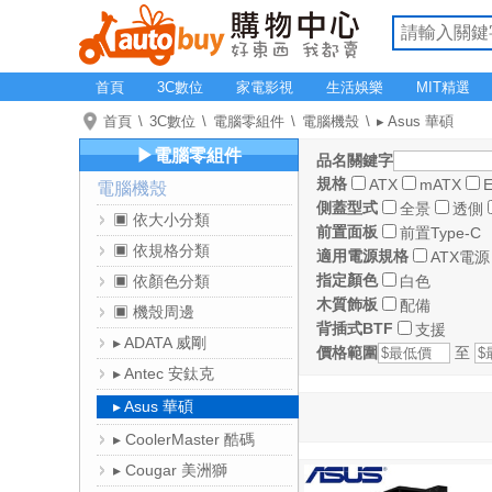
首頁
3C數位
家電影視
生活娛樂
MIT精選
首頁
3C數位
電腦零組件
電腦機殼
▸ Asus 華碩
▶電腦零組件
品名關鍵字
規格
ATX
mATX
電腦機殼
側蓋型式
全景
透側
▣ 依大小分類
前置面板
前置Type-C
▣ 依規格分類
適用電源規格
ATX電源
指定顏色
▣ 依顏色分類
白色
木質飾板
配備
▣ 機殼周邊
背插式BTF
支援
▸ ADATA 威剛
價格範圍
至
▸ Antec 安鈦克
▸ Asus 華碩
▸ CoolerMaster 酷碼
▸ Cougar 美洲獅