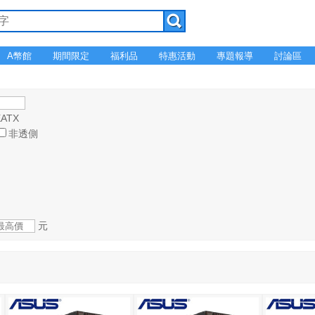
A幣館
期間限定
福利品
特惠活動
專題報導
討論區
EATX
非透側
元