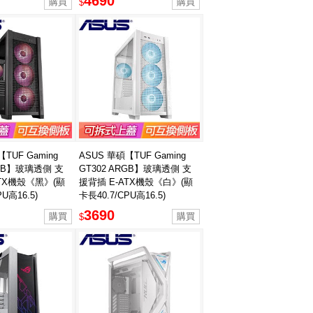
4690
$
TUF Gaming
ASUS 華碩【TUF Gaming
RGB】玻璃透側 支
GT302 ARGB】玻璃透側 支
ATX機殼《黑》(顯
援背插 E-ATX機殼《白》(顯
U高16.5)
卡長40.7/CPU高16.5)
3690
$