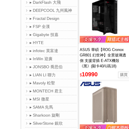
▸ DarkFlash 大飛
▸ DEEPCOOL 九州風神
▸ Fractal Design
▸ FSP 全漢
▸ Gigabyte 技嘉
▸ HYTE
ASUS 華碩【ROG Cronox
▸ infotec 英富達
GR801 幻世神】全景玻璃透
▸ InWin 迎廣
側 支援背插 E-ATX機殼
《黑》(顯卡40/U高18)
▸ JONSBO 喬思伯
10990
▸ LIAN LI 聯力
$
▸ Mavoly 松聖
▸ MONTECH 君主
▸ MSI 微星
▸ SAMA 先馬
▸ Sharkoon 旋剛
▸ SilverStone 銀欣