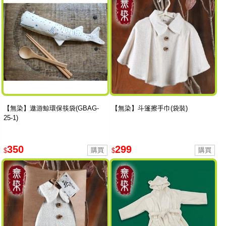
【無染】遨游鯨環保筷袋(GBAG-
【無染】斗篷擦手巾(袋裝)
25-1)
350
299
$
$