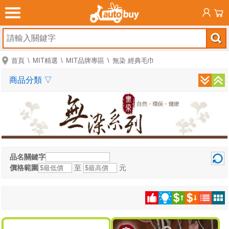
首頁
MIT精選
MIT品牌專區
無染 經典毛巾
商品分類
▽
品名關鍵字
價格範圍
至
元