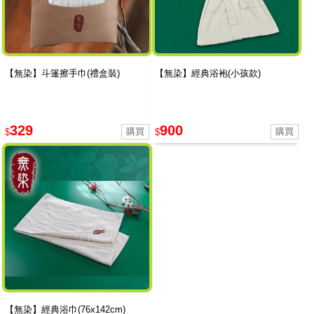
【無染】斗篷擦手巾(禮盒裝)
【無染】經典浴袍(小孩款)
329
900
$
$
【無染】經典浴巾(76x142cm)