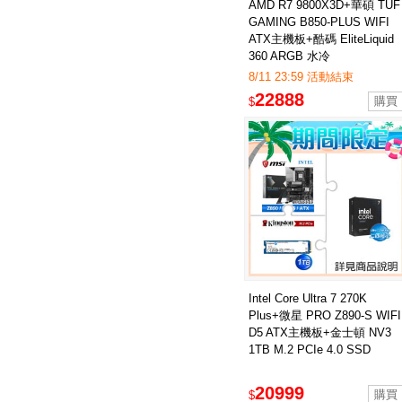
AMD R7 9800X3D+華碩 TUF
GAMING B850-PLUS WIFI
ATX主機板+酷碼 EliteLiquid
360 ARGB 水冷
8/11 23:59 活動結束
22888
$
Intel Core Ultra 7 270K
Plus+微星 PRO Z890-S WIFI
D5 ATX主機板+金士頓 NV3
1TB M.2 PCIe 4.0 SSD
20999
$