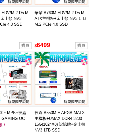
HDV/M.2 D5 M-
華擎 B760M-HDV/M.2 D5 M-
金士頓 NV3
ATX主機板+金士頓 NV3 1TB
CIe 4.0 SSD
M.2 PCIe 4.0 SSD
6499
$
500F MPK+技嘉
技嘉 B550M H ARGB MATX
T GAMING OC
主機板+UMAX DDR4 3200
顯卡+金士頓NV3 1T
16G(1024X8) 記憶體+金士頓
板！
嘉B850M DS3H
NV3 1TB SSD