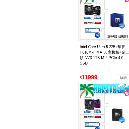
Intel Core Ultra 5 225+華擎
H810M-H MATX 主機板+金士
頓 NV3 1TB M.2 PCIe 4.0
SSD
11999
$