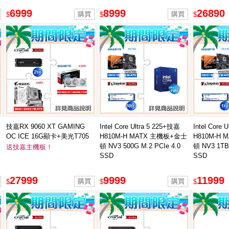
6999
8999
26890
$
$
$
技嘉RX 9060 XT GAMING
Intel Core Ultra 5 225+技嘉
Intel Core 
OC ICE 16G顯卡+美光T705
H810M-H MATX 主機板+金士
H810M-H
2T(含散熱片)SSD ★送技嘉
頓 NV3 500G M.2 PCIe 4.0
頓 NV3 1TB 
送技嘉主機板！
B650M AORUS ELITE AX
SSD
SSD
ICE主板
27999
9999
11999
$
$
$