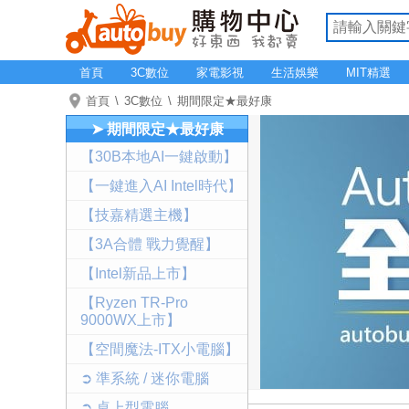
首頁
3C數位
家電影視
生活娛樂
MIT精選
首頁
3C數位
期間限定★最好康
➤ 期間限定★最好康
【30B本地AI一鍵啟動】
【一鍵進入AI Intel時代】
【技嘉精選主機】
【3A合體 戰力覺醒】
【Intel新品上市】
【Ryzen TR-Pro
9000WX上市】
【空間魔法-ITX小電腦】
➲ 準系統 / 迷你電腦
➲ 桌上型電腦