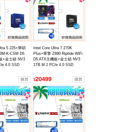
Ultra 5 225+華碩
Intel Core Ultra 7 270K
0M-K-CSM D5
Plus+華擎 Z890 Riptide WiFi
板+金士頓 NV3
D5 ATX主機板+金士頓 NV3
Ie 4.0 SSD
1TB M.2 PCIe 4.0 SSD
20499
$