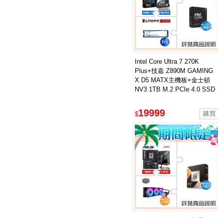
Intel Core Ultra 7 270K
Plus+技嘉 Z890M GAMING
X D5 MATX主機板+金士頓
NV3 1TB M.2 PCIe 4.0 SSD
19999
$