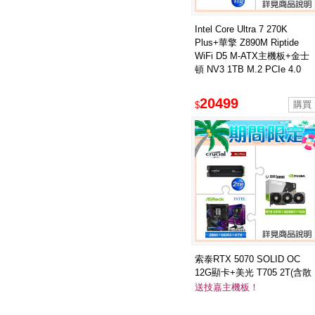
Intel Core Ultra 7 270K
Plus+華擎 Z890M Riptide
WiFi D5 M-ATX主機板+金士
頓 NV3 1TB M.2 PCIe 4.0
SSD
20499
$
索泰RTX 5070 SOLID OC
12G顯卡+美光 T705 2T(含散
熱片)SSD ★送華擎Z890
送技嘉主機板！
Riptide WiFi D5主板