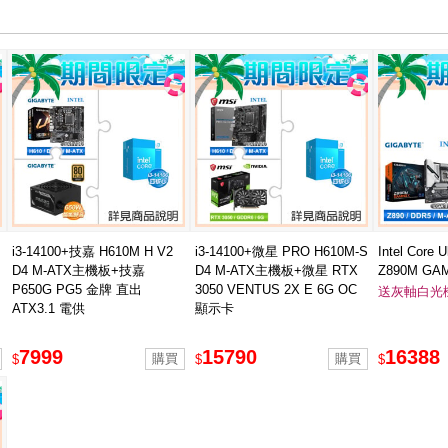
i3-14100+技嘉 H610M H V2
i3-14100+微星 PRO H610M-S
Intel Core
D4 M-ATX主機板+技嘉
D4 M-ATX主機板+微星 RTX
Z890M GAM
P650G PG5 金牌 直出
3050 VENTUS 2X E 6G OC
主機板 ★送E
送灰軸白光
ATX3.1 電供
顯示卡
DeFiant 
光鍵盤
7999
15790
16388
$
$
$