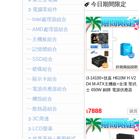
今日期間限定
➲ 電腦零組件
﹂Intel處理器組合
﹂AMD處理器組合
﹂主機板組合
﹂記憶體組合
﹂SSD組合
﹂硬碟組合
i3-14100+技嘉 H610M H V2
﹂顯示卡組合
D4 M-ATX主機板+全漢 聖武
﹂電源供應器組合
士 650W 銅牌 電源供應器
﹂機殼組合
﹂散熱器組合
7888
$
➲ 3C周邊
➲ LCD螢幕
➲ 作業系統 / 應用程式