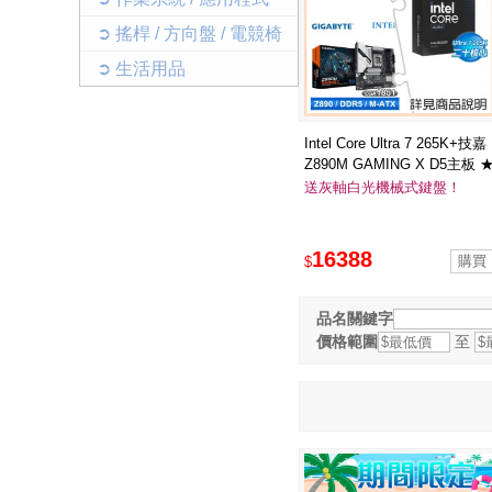
➲ 搖桿 / 方向盤 / 電競椅
➲ 生活用品
Intel Core Ultra 7 265K+技嘉
Z890M GAMING X D5主板 
送EPICGEAR DeFiant 戰魔
送灰軸白光機械式鍵盤！
灰軸 英文 白光鍵盤
16388
$
品名關鍵字
價格範圍
至