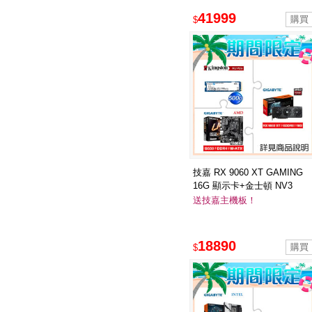
41999
$
技嘉 RX 9060 XT GAMING
16G 顯示卡+金士頓 NV3
500G SSD ★送技嘉 B550M
送技嘉主機板！
H ARGB主機板
18890
$