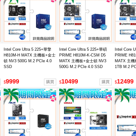
Intel Core Ultra 5 225+華擎
Intel Core Ultra 5 225+華碩
Intel Core 
H810M-H MATX 主機板+金士
PRIME H810M-K-CSM D5
PRIME H81
頓 NV3 500G M.2 PCIe 4.0
MATX 主機板+金士頓 NV3
MATX 主機
SSD
500G M.2 PCIe 4.0 SSD
1TB M.2 PC
9999
10499
12499
$
$
$