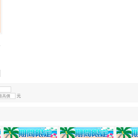
★
者
元