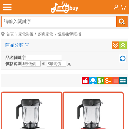
首頁
家電影視
廚房家電
慢磨機/調理機
商品分類
▽
品名關鍵字
價格範圍
至
元