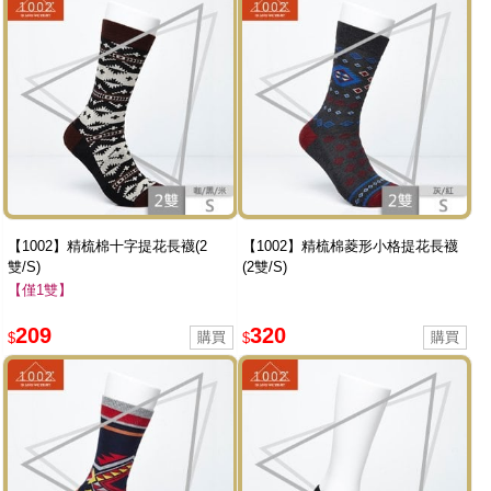
【1002】精梳棉十字提花長襪(2
【1002】精梳棉菱形小格提花長襪
雙/S)
(2雙/S)
【僅1雙】
209
320
$
$