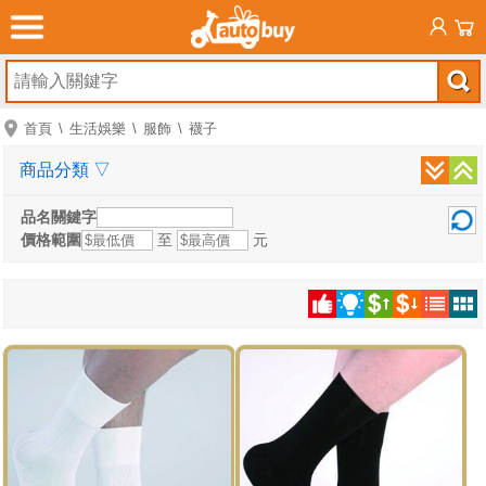
首頁
生活娛樂
服飾
襪子
商品分類
▽
品名關鍵字
價格範圍
至
元