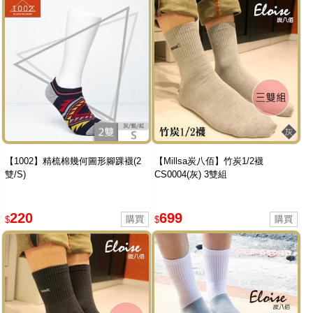
【1002】精梳棉幾何圖形腳踝襪(2
【Millsa炭八佰】竹炭1/2襪
雙/S)
CS0004(灰) 3雙組
220
699
$
$