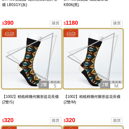
襪 LB01GY(灰)
KB06(黑)
390
1180
$
$
【1002】精梳棉幾何圖形提花長襪
【1002】精梳棉幾何圖形提花長襪
(2雙/S)
(2雙/M)
320
320
$
$