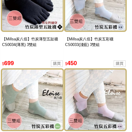
【Millsa炭八佰】竹炭薄型五趾襪
【Millsa炭八佰】竹炭五彩襪
CS0034(薄黑) 3雙組
CS0033(淺藍) 3雙組
699
450
$
$