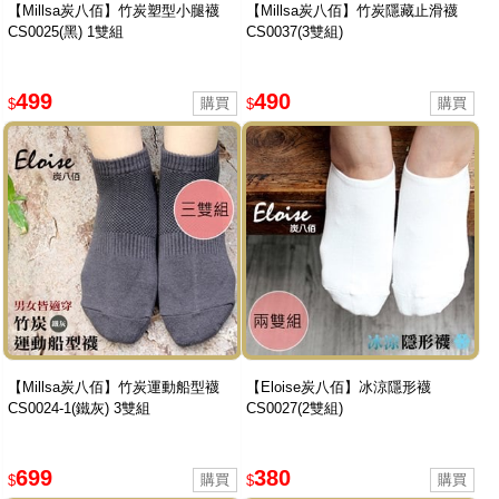
【Millsa炭八佰】竹炭塑型小腿襪
【Millsa炭八佰】竹炭隱藏止滑襪
CS0025(黑) 1雙組
CS0037(3雙組)
499
490
$
$
【Millsa炭八佰】竹炭運動船型襪
【Eloise炭八佰】冰涼隱形襪
CS0024-1(鐵灰) 3雙組
CS0027(2雙組)
699
380
$
$