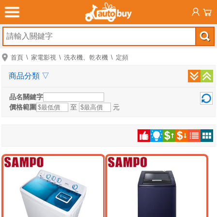
首頁
家電影視
洗衣機、乾衣機
定頻
商品分類
▽
品名關鍵字
價格範圍
至
元