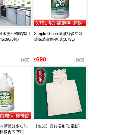
可水洗不殘膠萬用
Simple Green 新波綠多功能
5x90(8片)
環保清潔劑-原味(3.79L)
690
$
reen 新波綠多功能
【無染】經典浴袍(幼童款)
檬香(3.79L)