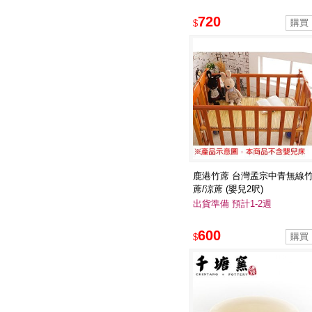
720
$
鹿港竹蓆 台灣孟宗中青無線
蓆/涼蓆 (嬰兒2呎)
出貨準備 預計1-2週
600
$