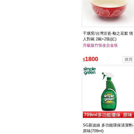
千塘窯/台灣京瓷-釉之花絮 情
人對碗 2碗+2筷(紅)
升級版竹筷改合金筷
1800
$
SG新波綠 多功能環保清潔劑-
原味(709ml)