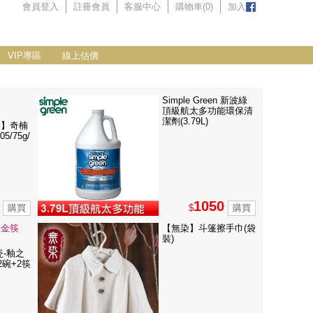
會員登入
註冊會員
客服中心
購物車(
0
)
加入
VIP專區
線上估價
Simple Green 新波綠
頂級航太多功能環保清
潔劑(3.79L)
香】奇楠
5/75g/
1050
$
合金筷
【無染】斗篷擦手巾(袋
裝)
瓷-釉之
2碗+2筷