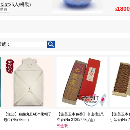
(3g*25入/桶裝)
1800
$
篩選：
【無染】糖酸丸BABY熊帽子
【施美玉本色香】老山檀1尺
【施美玉本
包巾(75x75cm)
立香(No:3130/225g/盒)
寸臥香(No:72
五盒裝