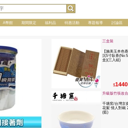
A幣館
期間限定
福利品
特惠活動
專題報導
討論區
三盒裝
【施美玉本色
沉5寸臥香(No:50
盒)(三入組)
1440
$
升級版竹筷改
千塘窯/台灣京
花絮 情人對碗 
(藍)