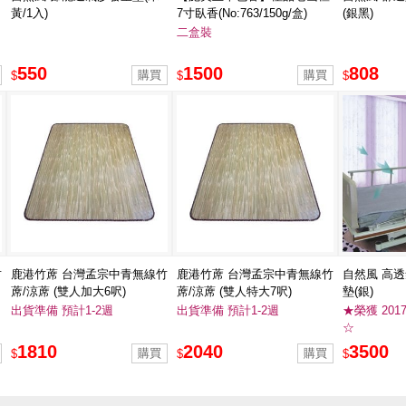
黃/1入)
7寸臥香(No:763/150g/盒)
(銀黑)
二盒裝
550
1500
808
$
$
$
竹
鹿港竹蓆 台灣孟宗中青無線竹
鹿港竹蓆 台灣孟宗中青無線竹
自然風 高
蓆/涼蓆 (雙人加大6呎)
蓆/涼蓆 (雙人特大7呎)
墊(銀)
出貨準備 預計1-2週
出貨準備 預計1-2週
★榮獲 201
☆
1810
2040
3500
$
$
$