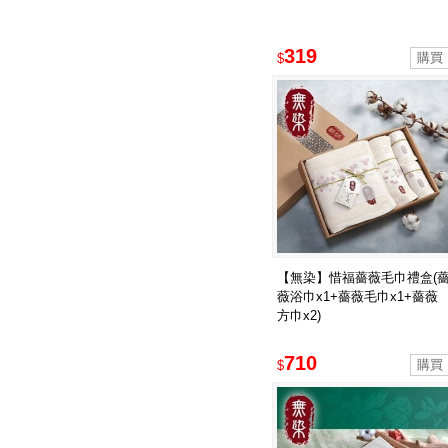
319
$
【無染】惜福薔薇毛巾禮盒(
薇浴巾x1+薔薇毛巾x1+薔薇
方巾x2)
710
$