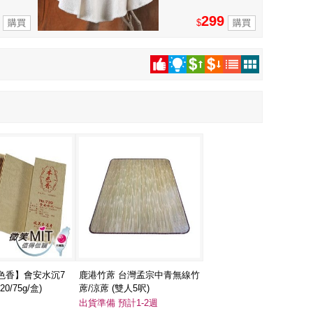
299
$
色香】會安水沉7
鹿港竹蓆 台灣孟宗中青無線竹
0/75g/盒)
蓆/涼蓆 (雙人5呎)
出貨準備 預計1-2週