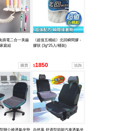
免插電二合一美齒
《超值五桶組》北回瞬間膠 -
-家庭組
膠狀 (3g*25入/桶裝)
1850
$
適型辦公椅透氣坐墊
自然風 舒適型節能汽車透氣坐