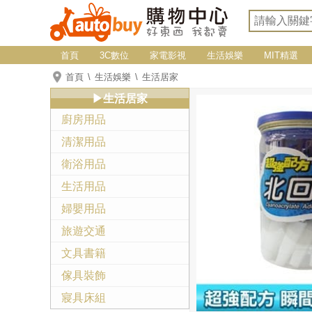
首頁
3C數位
家電影視
生活娛樂
MIT精選
首頁
生活娛樂
生活居家
▶生活居家
廚房用品
清潔用品
衛浴用品
生活用品
婦嬰用品
旅遊交通
文具書籍
傢具裝飾
寢具床組