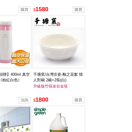
1580
$
牛頭牌】400ml 真空
千塘窯/台灣京瓷-釉之花絮 情
《粉紅白色》
人對碗 2碗+2筷(白)
升級版竹筷改合金筷
1800
$