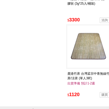
膠狀 (3g*25入/桶裝)
3300
$
鹿港竹蓆 台灣孟宗中青無線
蓆/涼蓆 (單人3呎)
出貨準備 預計1-2週
1120
$