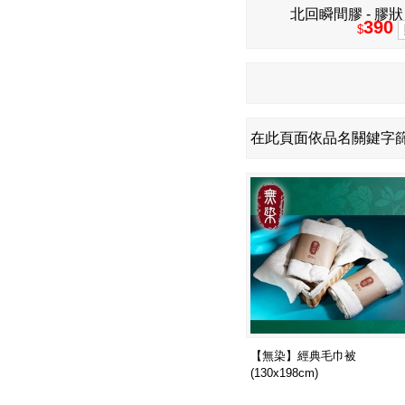
北回瞬間膠 - 膠狀 
390
$
在此頁面依品名關鍵字
【無染】經典毛巾被
(130x198cm)