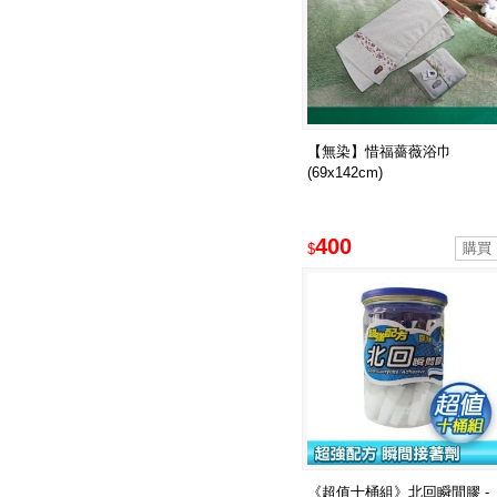
【無染】惜福薔薇浴巾
(69x142cm)
400
$
《超值十桶組》北回瞬間膠 -