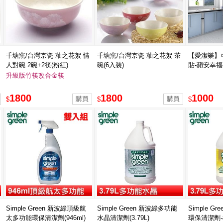
千塘窯/台灣京瓷-釉之花絮 情
千塘窯/台灣京瓷-釉之花絮 茶
【愛潔樂】
人對碗 2碗+2筷(粉紅)
碗(6入裝)
貼-蘋安幸福4
升級版竹筷改合金筷
1800
1800
1000
$
$
$
Simple Green 新波綠頂級航
Simple Green 新波綠多功能
Simple G
太多功能環保清潔劑(946ml)
水晶清潔劑(3.79L)
環保清潔劑-檸