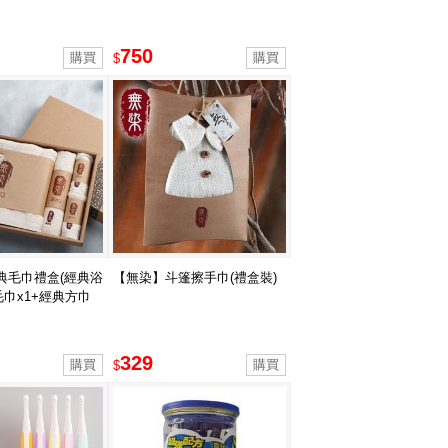
750
$
典毛巾禮盒(經典浴
【無染】斗篷擦手巾(禮盒裝)
毛巾x1+經典方巾
329
$