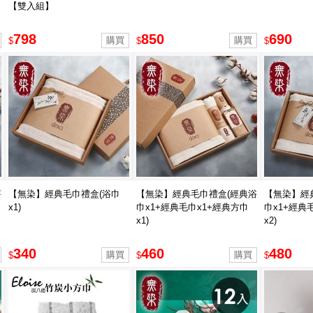
【雙入組】
798
850
690
$
$
$
薔
【無染】經典毛巾禮盒(浴巾
【無染】經典毛巾禮盒(經典浴
【無染】經
x1)
巾x1+經典毛巾x1+經典方巾
巾x1+經典
x1)
x2)
340
460
480
$
$
$