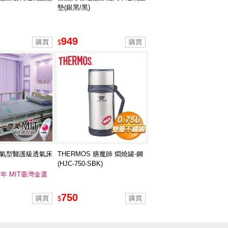
墊(銀黑/黑)
949
$
透氣型醫護級透氣床
THERMOS 膳魔師 燜燒罐-鋼
(HJC-750-SBK)
7年 MIT臺灣金選
750
$