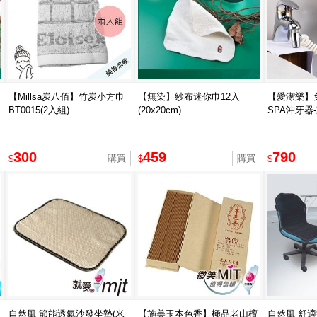
【Millsa炭八佰】竹炭小方巾
【無染】紗布迷你巾12入
【愛潔樂】
BT0015(2入組)
(20x20cm)
SPA沖牙器
300
459
790
$
$
$
自然風 節能透氣沙發坐墊(米
【施美玉本色香】極品老山檀
自然風 舒