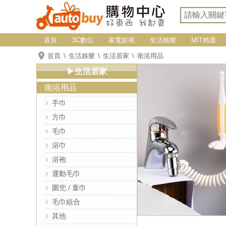
首頁
3C數位
家電影視
生活娛樂
MIT精選
首頁
生活娛樂
生活居家
衛浴用品
▶生活居家
衛浴用品
手巾
方巾
毛巾
浴巾
浴袍
運動毛巾
圍兜 / 童巾
毛巾組合
其他