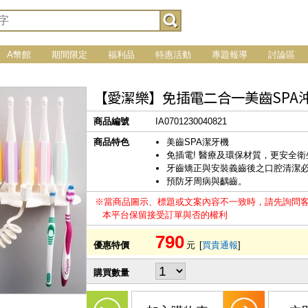
A幣館
期間限定
福利品
特惠活動
專題報導
討論區
【愛潔樂】免插電二合一美齒SPA
商品編號
IA0701230040821
商品特色
美齒SPA潔牙機
免插電! 醫療及環保材質，更安全
牙齒矯正與安裝義齒後之口腔清潔
預防牙周病與齵齒。
※當商品圖示、標題或文案內容不一致時，請先詢問
本平台保留接受訂單與否的權利
790
優惠特價
元
[
買貴通報
]
購買數量