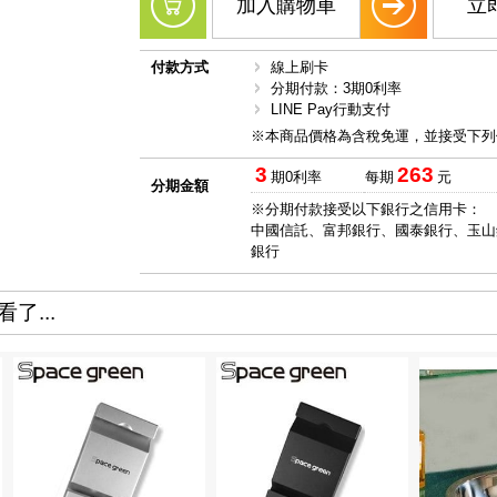
加入購物車
立
付款方式
線上刷卡
分期付款：3期0利率
LINE Pay行動支付
※本商品價格為含稅免運，並接受下列
3
263
期0利率
每期
元
分期金額
※分期付款接受以下銀行之信用卡：
中國信託、富邦銀行、國泰銀行、玉山
銀行
了...