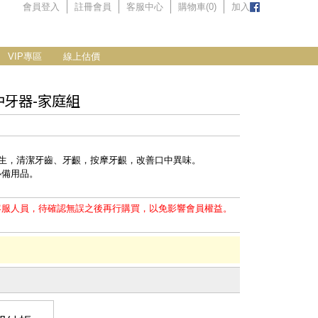
會員登入
註冊會員
客服中心
購物車(
0
)
加入
VIP專區
線上估價
沖牙器-家庭組
衛生，清潔牙齒、牙齦，按摩牙齦，改善口中異味。
必備用品。
客服人員，待確認無誤之後再行購買，以免影響會員權益。