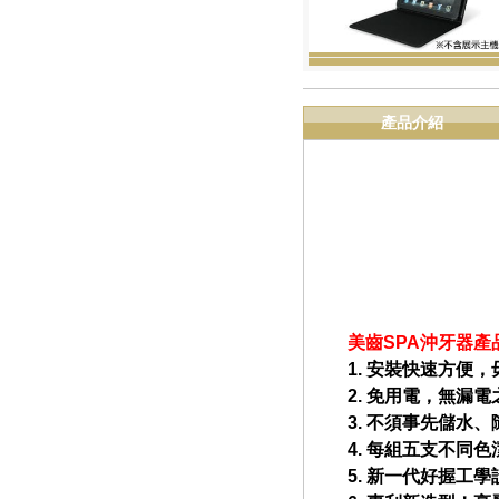
產品介紹
美齒SPA沖牙器產
1. 安裝快速方便
2. 免用電，無漏
3. 不須事先儲水
4. 每組五支不同
5. 新一代好握工