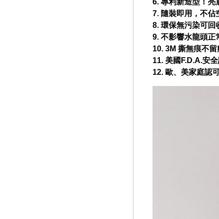
6. 專利新造型！
7. 隨裝即用，不佔
8. 環保無污染可
9. 不影響水龍頭
10. 3M 撕無痕不
11. 美國F.D.A
12. 歐、美家庭