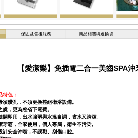
保固及售後服務
商品相關與退換貨
【愛潔樂】免插電二合一美齒SPA沖
品特色：
，毋須鑽孔，不須更換整組衛浴設備。
電之虞，更為您省下電費。
、隨開即用，出水強弱與水溫自調，省水又清潔。
色潔牙霸，全家使用，個人專屬，衛生不污染。
學設計安全沖嘴，不誤戳、刮傷口腔。