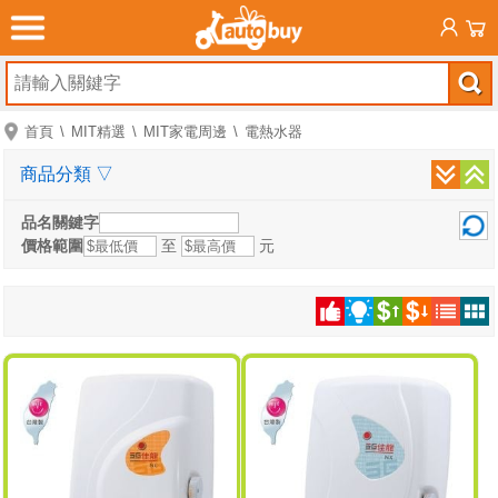
首頁
MIT精選
MIT家電周邊
電熱水器
商品分類
▽
品名關鍵字
價格範圍
至
元