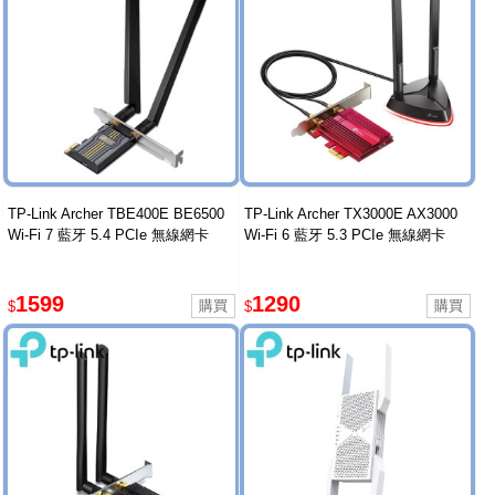
TP-Link Archer TBE400E BE6500
TP-Link Archer TX3000E AX3000
Wi-Fi 7 藍牙 5.4 PCIe 無線網卡
Wi-Fi 6 藍牙 5.3 PCIe 無線網卡
1599
1290
$
$