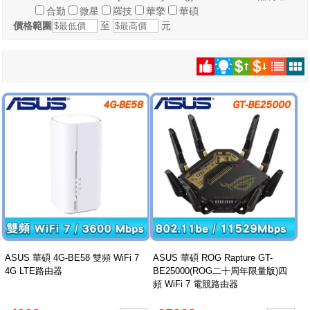
合勤
微星
羅技
華擎
華碩
價格範圍
至
元
ASUS 華碩 4G-BE58 雙頻 WiFi 7
ASUS 華碩 ROG Rapture GT-
4G LTE路由器
BE25000(ROG二十周年限量版)四
頻 WiFi 7 電競路由器