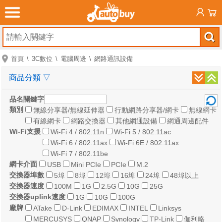
首頁
3C數位
電腦周邊
網路通訊設備
商品分類
▽
品名關鍵字
類別
無線分享器/無線延伸器
行動網路分享器/網卡
無線網卡
有線網卡
網路交換器
其他網通設備
網通周邊配件
Wi-Fi支援
Wi-Fi 4 / 802.11n
Wi-Fi 5 / 802.11ac
Wi-Fi 6 / 802.11ax
Wi-Fi 6E / 802.11ax
Wi-Fi 7 / 802.11be
網卡介面
USB
Mini PCIe
PCIe
M.2
交換器埠數
5埠
8埠
12埠
16埠
24埠
48埠以上
交換器速度
100M
1G
2.5G
10G
25G
交換器uplink速度
1G
10G
100G
廠牌
ATake
D-Link
EDIMAX
INTEL
Linksys
MERCUSYS
QNAP
Synology
TP-Link
伽利略