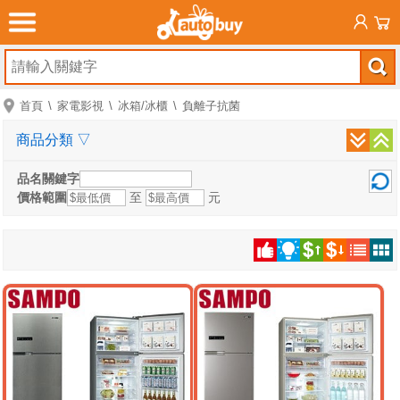
首頁
家電影視
冰箱/冰櫃
負離子抗菌
商品分類
▽
品名關鍵字
價格範圍
至
元