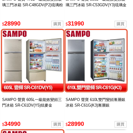
璃三門冰箱 SR-C48GDV(P2)琉璃粉
璃三門冰箱 SR-C53GDV(Y3)琉璃金
28990
31990
$
$
SAMPO 聲寶 605L一級能效變頻三
SAMPO 聲寶 610L雙門變頻漸層銀
門冰箱 SR-C61DV(Y5)炫麥金
冰箱 SR-C61G(K3)漸層銀
34990
28990
$
$