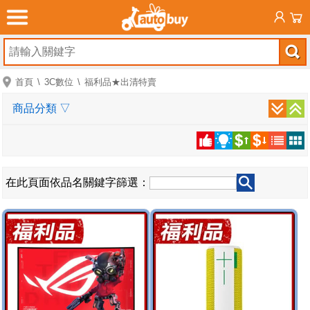
首頁
3C數位
福利品★出清特賣
商品分類
▽
在此頁面依品名關鍵字篩選：