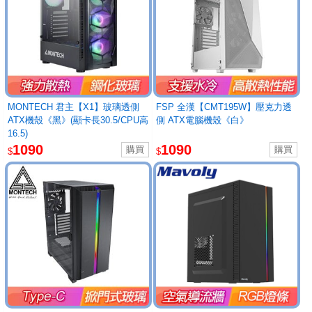
MONTECH 君主【X1】玻璃透側
FSP 全漢【CMT195W】壓克力透
ATX機殼《黑》(顯卡長30.5/CPU高
側 ATX電腦機殼《白》
16.5)
1090
1090
$
$