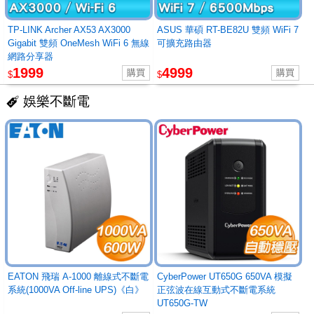
TP-LINK Archer AX53 AX3000
ASUS 華碩 RT-BE82U 雙頻 WiFi 7
Gigabit 雙頻 OneMesh WiFi 6 無線
可擴充路由器
網路分享器
1999
4999
$
$
娛樂不斷電
EATON 飛瑞 A-1000 離線式不斷電
CyberPower UT650G 650VA 模擬
系統(1000VA Off-line UPS)《白》
正弦波在線互動式不斷電系統
UT650G-TW