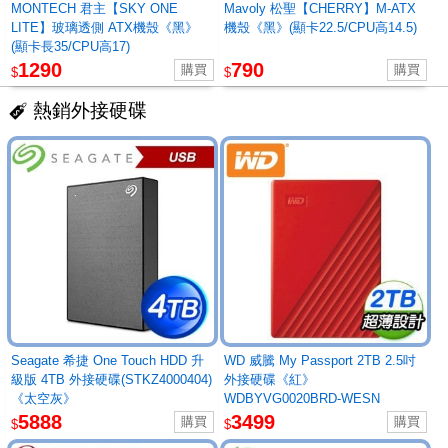
MONTECH 君主【SKY ONE
Mavoly 松聖【CHERRY】M-ATX
LITE】玻璃透側 ATX機殼《黑》
機殼《黑》(顯卡22.5/CPU高14.5)
(顯卡長35/CPU高17)
1290
790
$
$
熱銷外接硬碟
Seagate 希捷 One Touch HDD 升
WD 威騰 My Passport 2TB 2.5吋
級版 4TB 外接硬碟(STKZ4000404)
外接硬碟《紅》
《太空灰》
WDBYVG0020BRD-WESN
5888
3499
$
$