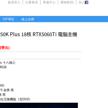
會員登入
註冊會員
客服中心
購物車(
0
)
加入
VIP專區
線上估價
K Plus 18核 RTX5060Ti 電腦主機
後寄出)
Plus 十八核心
ARGB
16G
V3 金牌 黑
側 黑
 64位元隨機版《含DVD》