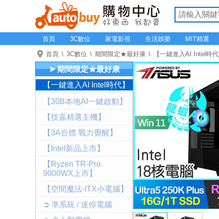
首頁
3C數位
家電影視
生活娛樂
MIT精選
首頁
3C數位
期間限定★最好康
【一鍵進入AI Intel時
➤ 期間限定★最好康
【一鍵進入AI Intel時代】
【30B本地AI一鍵啟動】
【技嘉精選主機】
【3A合體 戰力覺醒】
【Intel新品上市】
【Ryzen TR-Pro
9000WX上市】
【空間魔法-ITX小電腦】
➲ 準系統 / 迷你電腦