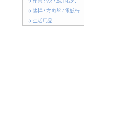
➲ 作業系統 / 應用程式
➲ 搖桿 / 方向盤 / 電競椅
➲ 生活用品