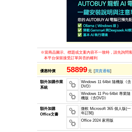
※當商品圖示、標題或文案內容不一致時，請先詢問
本平台保留接受訂單與否的權利
58899
優惠特價
元
[
買貴通報
]
額外加購作業
Windows 11 64bit 隨機版《含
DVD》
系統
Windows 11 Pro 64bit 專業隨
機版《含DVD》
額外加購
微軟 Microsoft 365 個人版(一
年訂閱)
Office文書
Office 2024 家用版