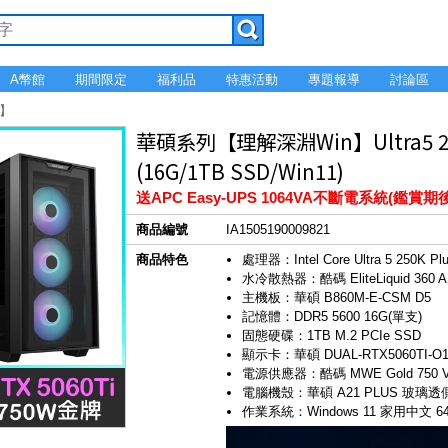
A幣館
期間限定
福利品
特惠活動
專題報導
討論區
代】
華碩系列【理解深淵Win】Ultra5 250
(16G/1TB SSD/Win11)
送APC Easy-UPS 1064VA不斷電系統(鑑賞期
商品編號
IA1505190009821
商品特色
處理器：Intel Core Ultra 5 250K 
水冷散熱器：酷碼 EliteLiquid 360 
主機板：華碩 B860M-E-CSM D5
記憶體：DDR5 5600 16G(單支)
固態硬碟：1TB M.2 PCIe SSD
顯示卡：華碩 DUAL-RTX5060TI-O
電源供應器：酷碼 MWE Gold 750 
電腦機殼：華碩 A21 PLUS 玻璃透
作業系統：Windows 11 家用中文