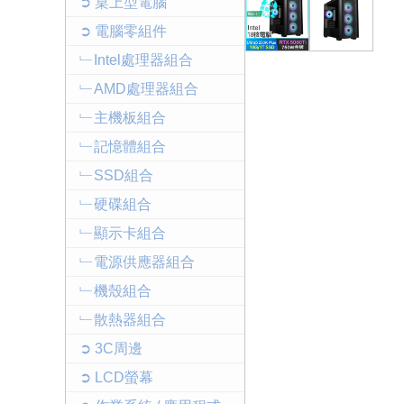
➲ 桌上型電腦
➲ 電腦零組件
﹂Intel處理器組合
﹂AMD處理器組合
﹂主機板組合
﹂記憶體組合
﹂SSD組合
﹂硬碟組合
﹂顯示卡組合
﹂電源供應器組合
﹂機殼組合
﹂散熱器組合
➲ 3C周邊
➲ LCD螢幕