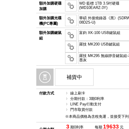
額外加購硬碟
WD 藍標 1TB 3.5吋硬碟
(WD10EARZ-3Y)
加購
額外加購光碟
華碩 外接燒錄器《黑》(SDRW
08D2S-U)
機(PC專屬)
額外加購鍵鼠
富鈞 XK-100 USB鍵鼠組
組
羅技 MK200 USB鍵鼠組
羅技 MK295 無線靜音鍵鼠組-
墨灰
補貨中
付款方式
線上刷卡
分期付款：3期0利率
LINE Pay行動支付
門市取貨付款
※本商品價格為含稅免運，並接受下列
3
19633
期0利率
每期
元