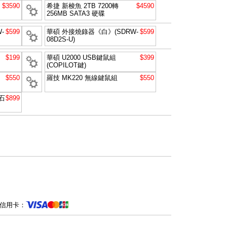
$3590
希捷 新梭魚 2TB 7200轉
$4590
256MB SATA3 硬碟
-
$599
華碩 外接燒錄器《白》(SDRW-
$599
08D2S-U)
$199
華碩 U2000 USB鍵鼠組
$399
(COPILOT鍵)
$550
羅技 MK220 無線鍵鼠組
$550
石
$899
信用卡：