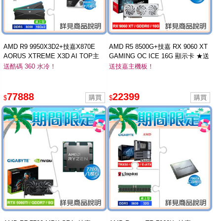
AMD R9 9950X3D2+技嘉X870E
AMD R5 8500G+技嘉 RX 9060 XT
AORUS XTREME X3D AI TOP主
GAMING OC ICE 16G 顯示卡 ★送
板+Acer D5 8000 16G*2 RGB記憶
技嘉 B850M DS3H ICE M-ATX主機
送酷碼 360 水冷！
送技嘉主機板！
體 ★送酷碼 360 水冷
板
77888
22399
$
$