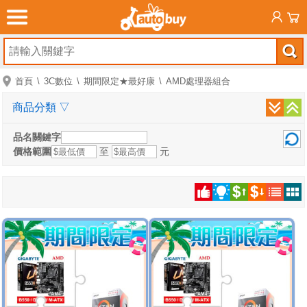
首頁
3C數位
期間限定★最好康
AMD處理器組合
商品分類
▽
品名關鍵字
價格範圍
至
元