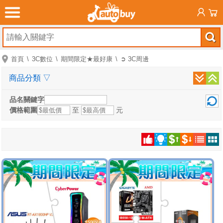
首頁
3C數位
期間限定★最好康
➲ 3C周邊
商品分類
▽
品名關鍵字
價格範圍
至
元