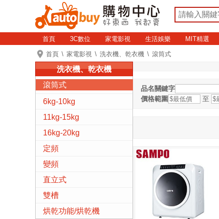
首頁
3C數位
家電影視
生活娛樂
MIT精選
首頁
家電影視
洗衣機、乾衣機
滾筒式
洗衣機、乾衣機
滾筒式
品名關鍵字
價格範圍
至
6kg-10kg
11kg-15kg
16kg-20kg
定頻
變頻
直立式
雙槽
烘乾功能/烘乾機