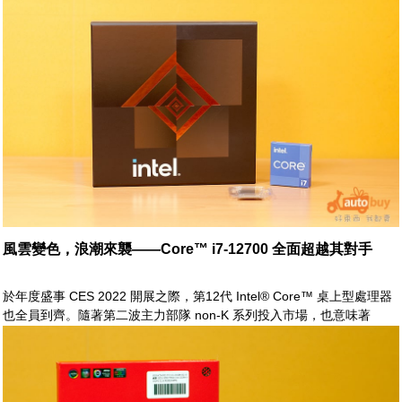
此外，GeForce RTX 3080 12GB 所搭配使用之記憶體規格由原本的
320bit GDDR6X 升級至 384bit GDDR6X。
風雲變色，浪潮來襲——Core™ i7-12700 全面超越其對手
於年度盛事 CES 2022 開展之際，第12代 Intel® Core™ 桌上型處理器
也全員到齊。隨著第二波主力部隊 non-K 系列投入市場，也意味著
CPU 戰線也將擴展至全線。