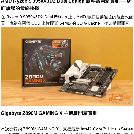
AMD Ryzen 9 9950X3D2 Dual Edition 處理器開箱實測──雙
面旗艦的最終抉擇
在 Ryzen 9 9950X3D2 Dual Edition 上，AMD 徹底捨棄過往的混合式配
置，改為在兩個 CCD 上皆配置 64MB 的 3D V-Cache，從架構層面直
接消除排程不確定性。在這樣的設計下，AMD 表示該處理器於遊戲及其
他高度依賴快取容量的應用場景中，效能表現最高可較前代提升約
10%，進一步鞏固其在高階桌上型處理器市場的競爭優勢
Gigabyte Z890M GAMING X 主機板開箱實測
本次開箱的 Z890M GAMING X，支援最新 Intel® Core™ Ultra（Series