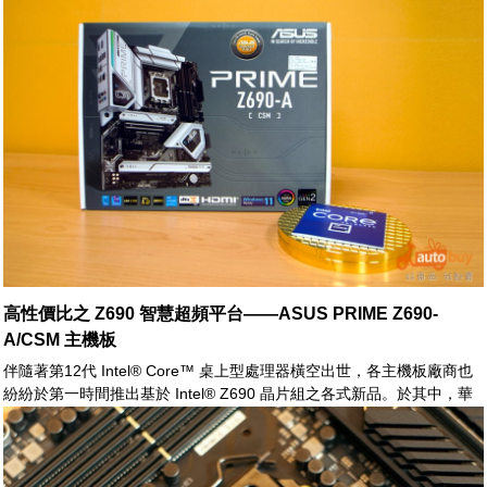
Thread Director 技術，能令基於混合架構技術之第12代 Intel® Core™
處理器，擁有極致之性能表現。
高性價比之 Z690 智慧超頻平台——ASUS PRIME Z690-
A/CSM 主機板
伴隨著第12代 Intel® Core™ 桌上型處理器橫空出世，各主機板廠商也
紛紛於第一時間推出基於 Intel® Z690 晶片組之各式新品。於其中，華
碩電腦(ASUS)對於第12代 Core™ 提供了全戰線之系列產品，從初階的
PRIME 系列，到高階之 ROG MAXIMUM 家族一應俱全