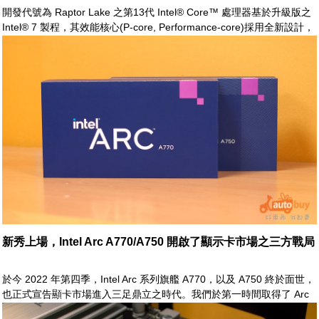
開發代號為 Raptor Lake 之第13代 Intel® Core™ 處理器基於升級版之
Intel® 7 製程，其效能核心(P-core, Performance-core)採用全新設計，
更進步之 Raptor Cove 微架構，擁有更高速之 Turbo 時脈，以及更大的
L2 快取，再佐以較前代更多的效率核心(E-core, Efficient-core)。Intel
之新一世代處理器以其深厚之實力，再度叱咤於市場之鏖戰中
新秀上場，Intel Arc A770/A750 開啟了顯示卡市場之三方戰局
於今 2022 年第四季，Intel Arc 系列旗艦 A770，以及 A750 終於面世，
也正式宣告顯卡市場進入三足鼎立之時代。我們於第一時間取得了 Arc
A770 Limited Edition 與 Arc A750 Limited Edition。除了實物開箱外，