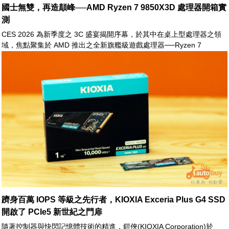
國士無雙，再造顛峰──AMD Ryzen 7 9850X3D 處理器開箱實
測
CES 2026 為新季度之 3C 盛宴揭開序幕，於其中在桌上型處理器之領
域，焦點聚集於 AMD 推出之全新旗艦級遊戲處理器──Ryzen 7
9850X3D。作為 9800X3D 的小幅升級版本，9850X3D 在定位上屬於延
續性之優化產品
躋身百萬 IOPS 等級之先行者，KIOXIA Exceria Plus G4 SSD
開啟了 PCIe5 新世紀之門扉
隨著控制器與快閃記憶體技術的精進，鎧俠(KIOXIA Corporation)於