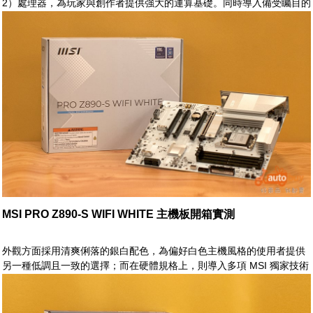
2）處理器，為玩家與創作者提供強大的運算基礎。同時導入備受矚目的
D5 Bionic Corsa 技術，以 AI 驅動記憶體調校潛力，進一步釋放 DDR5
的極限效能。在 BIOS 調校方面，透過 AI Perfdrive 提供多樣化且精準
的預設設定檔，讓不同使用情境下的效能調整更加直覺且高效
MSI PRO Z890-S WIFI WHITE 主機板開箱實測
外觀方面採用清爽俐落的銀白配色，為偏好白色主機風格的使用者提供
另一種低調且一致的選擇；而在硬體規格上，則導入多項 MSI 獨家技術
與新世代介面，包括真正的 Wi-Fi 7 搭配 EZ 天線設計、2.5G 有線網
路、Thunderbolt 4、高速 PCIe 5.0 M.2，以及優化後的 PCIe 拓源架
構，全面對應 Intel® Core™ Ultra 處理器平台