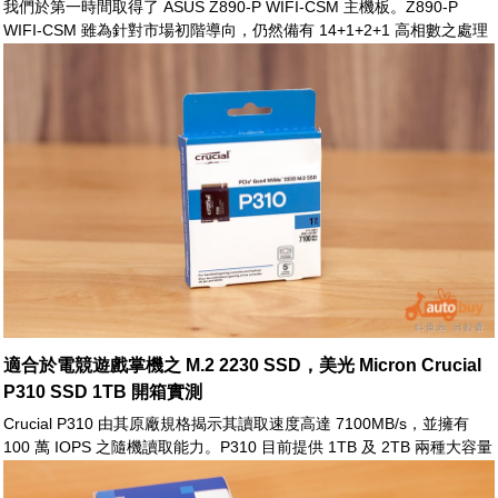
我們於第一時間取得了 ASUS Z890-P WIFI-CSM 主機板。Z890-P
WIFI-CSM 雖為針對市場初階導向，仍然備有 14+1+2+1 高相數之處理
器電源供應，另佐以多項 DIY 友善設計，再加上最新的 WiFi 7 及
Thunderbolt™ 4 支援。如此 Z890-P WIFI-CSM 無論是面對工作或電競
需求，皆得以順暢運行，無往不利
適合於電競遊戲掌機之 M.2 2230 SSD，美光 Micron Crucial
P310 SSD 1TB 開箱實測
Crucial P310 由其原廠規格揭示其讀取速度高達 7100MB/s，並擁有
100 萬 IOPS 之隨機讀取能力。P310 目前提供 1TB 及 2TB 兩種大容量
選擇，並佐以節能設計，搭配於電競遊戲掌機時，得以大幅提升儲存空
間，令玩家能無所限制地掌握更多遊戲大作