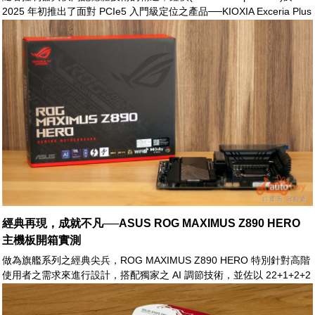
2025 年初推出了面對 PCIe5 入門級定位之產品──KIOXIA Exceria Plus
G4。
經典再現，成就不凡──ASUS ROG MAXIMUS Z890 HERO
主機板開箱實測
做為旗艦系列之經典尖兵，ROG MAXIMUS Z890 HERO 特別針對高階
使用者之需求來進行設計，搭配獨家之 AI 調節技術，並佐以 22+1+2+2
高相數之極致電源方案，再加上最新的 WiFi 7 及 Thunderbolt™ 4 支
援；ROG MAXIMUS Z890 HERO 無論於繁重之生產力需求，或於高階