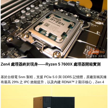
亦進行一系列之效能測試，藉以一窺顯卡市場新秀之堂奧
Zen4 處理器終於現身——Ryzen 5 7600X 處理器開箱實測
基於台積電 5nm 製程，支援 PCIe 5.0 與 DDR5 記憶體，原廠宣稱其擁
有最高 29% 之 IPC 效能提升，以及內建 RDNA™ 2 顯示核心，Zen 4
於開發之際即受到各方之期待與注目。 於今上市在即，為了一探 Zen4
之實力與真容，耑此我們於第一時間取得了 Ryzen 5 7600X 之實際銷售
版，進行開箱與一系列之測試，以饗眾玩家之消費視野