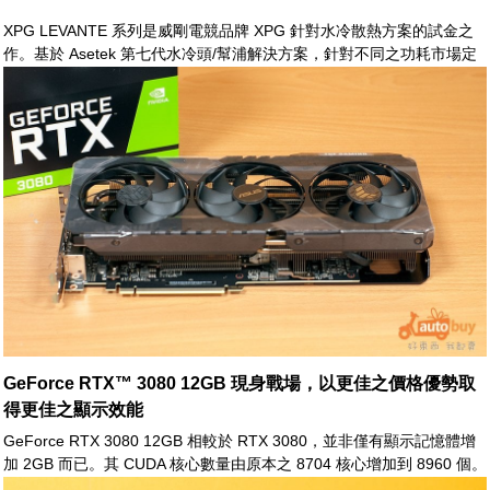
XPG LEVANTE 系列是威剛電競品牌 XPG 針對水冷散熱方案的試金之
作。基於 Asetek 第七代水冷頭/幫浦解決方案，針對不同之功耗市場定
位，XPG LEVANTE 共推出了 240mm 及 360mm 兩種版本。
GeForce RTX™ 3080 12GB 現身戰場，以更佳之價格優勢取
得更佳之顯示效能
GeForce RTX 3080 12GB 相較於 RTX 3080，並非僅有顯示記憶體增
加 2GB 而已。其 CUDA 核心數量由原本之 8704 核心增加到 8960 個。
同時 Tensor 核心亦由 272 增加至 280 個。光追核心數量也有所提升。