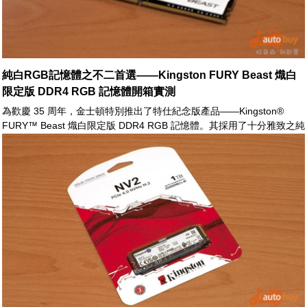
純白RGB記憶體之不二首選——Kingston FURY Beast 熾白
限定版 DDR4 RGB 記憶體開箱實測
為歡慶 35 周年，金士頓特別推出了特仕紀念版產品——Kingston®
FURY™ Beast 熾白限定版 DDR4 RGB 記憶體。其採用了十分雅致之純
白散熱片，來滿足玩家追求純白配色之整體美學。此外，FURY™ Beast
熾白限定版模組頂端燈條具備了 10 顆高亮度 LED，搭配無覆蓋式導光
條設計，讓 RGB 燈光呈現均勻流暢之視覺效果。