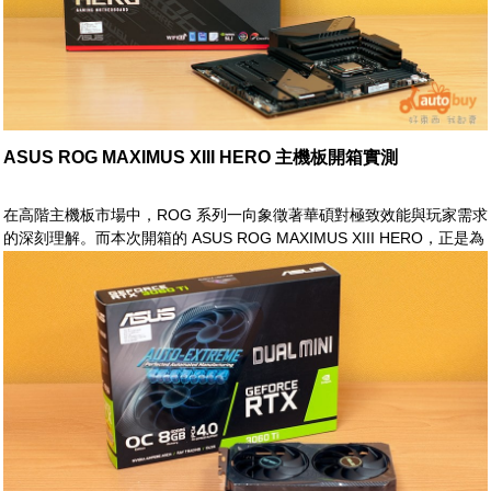
ASUS ROG MAXIMUS XIII HERO 主機板開箱實測
在高階主機板市場中，ROG 系列一向象徵著華碩對極致效能與玩家需求
的深刻理解。而本次開箱的 ASUS ROG MAXIMUS XIII HERO，正是為
Intel 第 11 代處理器平台量身打造的代表之作。延續 ROG 一貫的電競
風格與紮實用料，MAXIMUS XIII HERO 不僅在供電設計與散熱配置上
全面升級，更導入 PCIe 4.0、WiFi 6E 等新世代技術，為追求效能與穩
定性的玩家提供完整支援