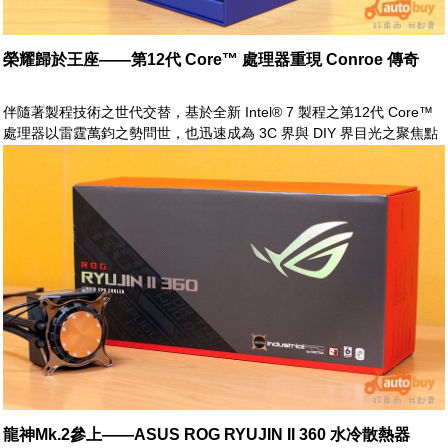
榮耀歸於王座——第12代 Core™ 處理器重現 Conroe 傳奇
伴隨著製程技術之世代交替，基於全新 Intel® 7 製程之第12代 Core™
處理器以雷霆萬鈞之勢問世，也迅速成為 3C 界與 DIY 界目光之聚焦點
龍神Mk.2參上——ASUS ROG RYUJIN II 360 水冷散熱器