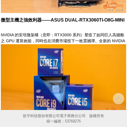
微型主機之強效利器——ASUS DUAL-RTX3060TI-O8G-MINI
NVIDIA 的安培微架構（意即：RTX3000 系列）塑造了如同巨人高牆般
之 GPU 運算效能，同時也在消費市場投下一枚震撼彈。全新的 NVIDIA
RTX3000 系列，頓時成為炙手可熱之當紅炸子雞
歆宇科技股份有限公司電子商務分公司 版權所有
統一編號：53769276
十代之力量全面解禁——Core™ i7-10700F性能初探