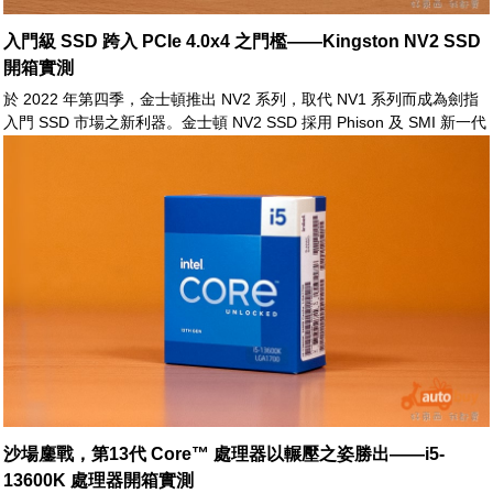
入門級 SSD 跨入 PCIe 4.0x4 之門檻——Kingston NV2 SSD
開箱實測
於 2022 年第四季，金士頓推出 NV2 系列，取代 NV1 系列而成為劍指
入門 SSD 市場之新利器。金士頓 NV2 SSD 採用 Phison 及 SMI 新一代
控制器核心，其傳輸介面由以往之 PCIe 3.0x4 升級至 PCIe 4.0x4。
1TB 版本之連續傳輸速率由以往之 2100/1700 MB/s 躍進至 3500/2800
MB/s，如此之效能表現已可以與主流 PCIe 3.0x4 SSD 相抗衡。
沙場鏖戰，第13代 Core™ 處理器以輾壓之姿勝出——i5-
13600K 處理器開箱實測