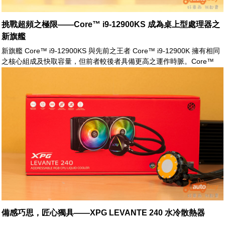
挑戰超頻之極限——Core™ i9-12900KS 成為桌上型處理器之
新旗艦
新旗艦 Core™ i9-12900KS 與先前之王者 Core™ i9-12900K 擁有相同
之核心組成及快取容量，但前者較後者具備更高之運作時脈。Core™
i9-12900KS 其 P-core 基礎時脈從原先的 3.2GHz 提升至 3.4GHz，全
核睿頻時脈則由 5.0GHz 提升至 5.2GHz；更進一步地，Core™ i9-
12900KS 之單核睿頻更提升至前所未見之 5.5GHz 之譜。
備感巧思，匠心獨具——XPG LEVANTE 240 水冷散熱器