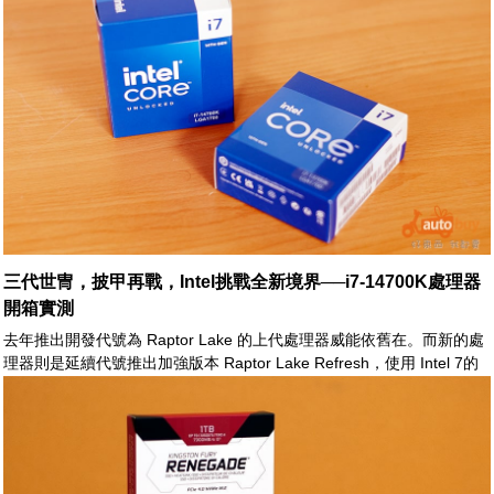
三代世冑，披甲再戰，Intel挑戰全新境界──i7-14700K處理器
開箱實測
去年推出開發代號為 Raptor Lake 的上代處理器威能依舊在。而新的處
理器則是延續代號推出加強版本 Raptor Lake Refresh，使用 Intel 7的
製程，工作時脈上更進一步提升，完整釋放效能極限。