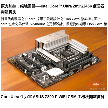
原力加持，絕地回歸──Intel Core™ Ultra 285K/245K處理器
開箱實測
新世代處理器之 P-core 採用了最新設計之 Lion Cove 微架構，而 E-
core 也進化為代號 Skymount 之更新設計。原廠資料顯示 Lion Cove 相
較於上代有著 9% 之顯著 IPC 效能提升，而新的 Skymount 效率核心則
是大幅超越前一世代之 Gracemont 之運算能力，一舉提升了 32% 之效
能。由此，Core Ultra 200S 全新的 P-core 與 E-core 組合，的確體現
了 Intel 新架構對於消費型 CPU 之企圖與展望
Core Ultra 生力軍 ASUS Z890-P WIFI-CSM 主機板開箱實測