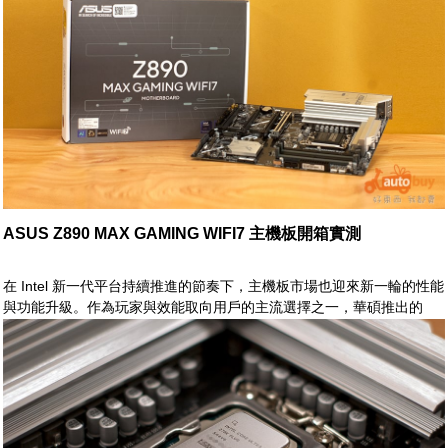
ASUS Z890 MAX GAMING WIFI7 主機板開箱實測
在 Intel 新一代平台持續推進的節奏下，主機板市場也迎來新一輪的性能
與功能升級。作為玩家與效能取向用戶的主流選擇之一，華碩推出的
Z890 MAX GAMING WIFI7，正是鎖定高階遊戲與多工應用需求所打造
的全新力作。從命名不難看出，其不僅承襲 MAX 系列一貫的強悍供電
與擴充能力，更進一步導入 Wi-Fi 7 等新世代連線技術，為整體平台帶
來更高頻寬與更低延遲的使用體驗