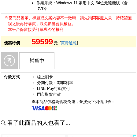
作業系統：Windows 11 家用中文 64位元隨機版《含
DVD》
※當商品圖示、標題或文案內容不一致時，請先詢問客服人員，待確認無
誤之後再行購買，以免影響會員權益。
本平台保留接受訂單與否的權利
59599
優惠特價
元
[
買貴通報
]
補貨中
付款方式
線上刷卡
分期付款：3期0利率
LINE Pay行動支付
門市取貨付款
※本商品價格為含稅免運，並接受下列信用卡：
看了此商品的人也看了...