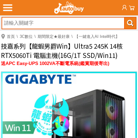
首頁
3C數位
期間限定★最好康
【一鍵進入AI Intel時代】
技嘉系列【龍蝦男爵Win】Ultra5 245K 14核
RTX5060Ti 電腦主機(16G/1T SSD/Win11)
送APC Easy-UPS 1002VA不斷電系統(鑑賞期後寄出)