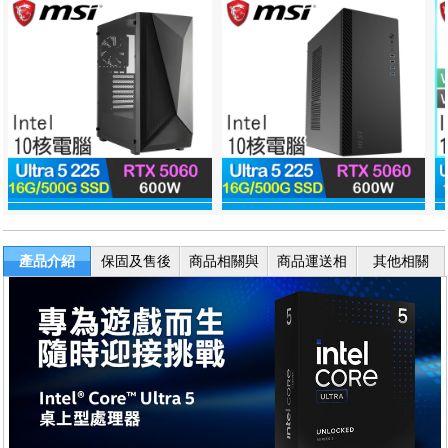
產品介紹
保固及售後
商品相關與
商品運送相
其他相關
服務
退換貨
關