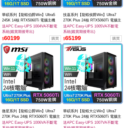
華碩系列【龍蝦伯爵Win】Ultra5
技嘉系列【龍蝦侯爵Win】Ultra7
245K 14核 RTX5060Ti 電腦主機
270K Plus 24核 RTX5060Ti 電腦主
(16G/1T SSD/Win11)
機(16G/1T SSD/Win11)
送APC Easy-UPS 1004VA不斷電
送APC Easy-UPS 1005VA不斷電
系統(鑑賞期後寄出)
系統(鑑賞期後寄出)
60199
65199
$
$
微星系列【龍蝦公爵Win】Ultra7
華碩系列【龍蝦大公Win】Ultra7
270K Plus 24核 RTX5060Ti 電腦主
270K Plus 24核 RTX5060Ti 電腦主
機(16G/1T SSD/Win11)
機(16G/1T SSD/Win11)
送APC Easy-UPS 1006VA不斷電
送APC Easy-UPS 1007VA不斷電
系統(鑑賞期後寄出)
系統(鑑賞期後寄出)