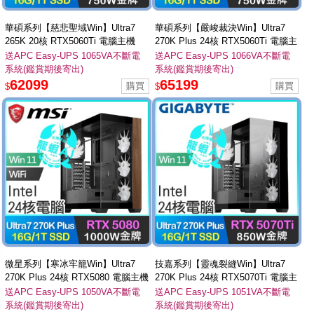
華碩系列【慈悲聖域Win】Ultra7
華碩系列【嚴峻裁決Win】Ultra7
265K 20核 RTX5060Ti 電腦主機
270K Plus 24核 RTX5060Ti 電腦主
(16G/1TB SSD/Win11)
機(16G/1TB SSD/Win11)
送APC Easy-UPS 1065VA不斷電
送APC Easy-UPS 1066VA不斷電
系統(鑑賞期後寄出)
系統(鑑賞期後寄出)
62099
65199
$
$
微星系列【寒冰牢籠Win】Ultra7
技嘉系列【靈魂裂縫Win】Ultra7
270K Plus 24核 RTX5080 電腦主機
270K Plus 24核 RTX5070Ti 電腦主
(16G/1TB SSD/Win11)
機(16G/1TB SSD/Win11)
送APC Easy-UPS 1050VA不斷電
送APC Easy-UPS 1051VA不斷電
系統(鑑賞期後寄出)
系統(鑑賞期後寄出)