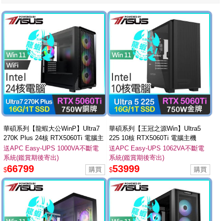
華碩系列【龍蝦大公WinP】Ultra7
華碩系列【王冠之源Win】Ultra5
270K Plus 24核 RTX5060Ti 電腦主
225 10核 RTX5060Ti 電腦主機
機(16G/1T SSD/Win11 Pro)
(16G/1TB SSD/Win11)
送APC Easy-UPS 1000VA不斷電
送APC Easy-UPS 1062VA不斷電
系統(鑑賞期後寄出)
系統(鑑賞期後寄出)
66799
53999
$
$