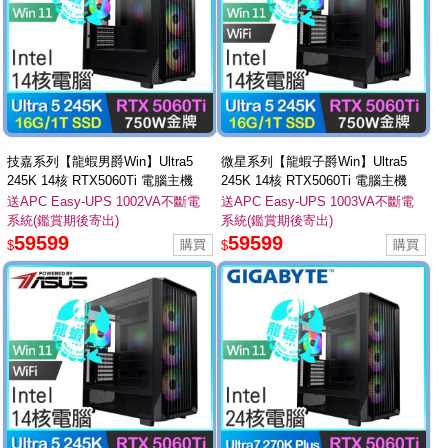
技嘉系列【龍蝦男爵Win】Ultra5
微星系列【龍蝦子爵Win】Ultra5
245K 14核 RTX5060Ti 電腦主機
245K 14核 RTX5060Ti 電腦主機
(16G/1T SSD/Win11)
(16G/1T SSD/Win11)
送APC Easy-UPS 1002VA不斷電
送APC Easy-UPS 1003VA不斷電
系統(鑑賞期後寄出)
系統(鑑賞期後寄出)
59599
59599
$
$