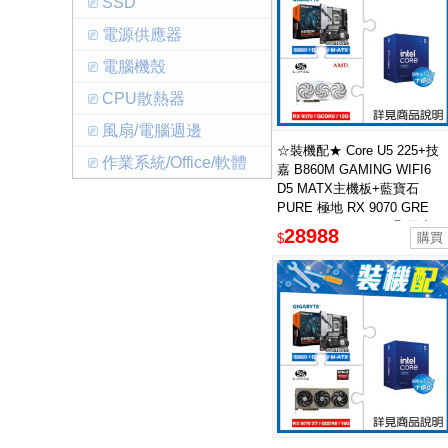
⎚ SSD
⎚ 電源供應器
⎚ 電腦機殼
⎚ CPU散熱器
⎚ 風扇/電腦週邊
☆裝機配★ Core U5 225+技
⎚ 作業系統/Office/軟體
嘉 B860M GAMING WIFI6
D5 MATX主機板+藍寶石
PURE 極地 RX 9070 GRE
GAMING OC 12GB 顯示卡
28988
$