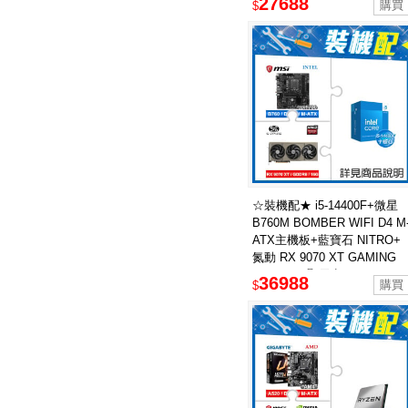
27688
$
☆裝機配★ i5-14400F+微星
B760M BOMBER WIFI D4 M
ATX主機板+藍寶石 NITRO+
氮動 RX 9070 XT GAMING
OC 16GB 顯示卡
36988
$