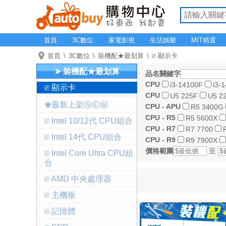
首頁
3C數位
家電影視
生活娛樂
MIT精選
首頁
3C數位
裝機配★最划算
⎚ 顯示卡
➤ 裝機配★最划算
品名關鍵字
CPU
i3-14100F
i3-
⎚ 顯示卡
CPU
U5 225F
U5 2
♚最新上架ⓃⒺⓌ
CPU - APU
R5 3400G
CPU - R5
R5 5600X
⎚ Intel 10/12代 CPU組合
CPU - R7
R7 7700
⎚ Intel 14代 CPU組合
CPU - R9
R9 7900X
價格範圍
至
⎚ Intel Core Ultra CPU組
合
⎚ AMD 中央處理器
⎚ 主機板
⎚ 記憶體