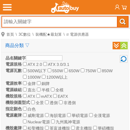
首頁
3C數位
裝機配★最划算
⎚ 電源供應器
商品分類
▽
品名關鍵字
電源規格
ATX 2.0
ATX 3.0/3.1
電源瓦數
500W以下
550W
650W
750W
850W
1000W
1200W以上
電源效率
金牌
銅牌
電源線組
直出
半模
全模
機殼規格
ATX
mATX
EATX
機殼側蓋型式
全景
透側
非透側
指定顏色
白色
電源廠牌
威剛電源
海韻電源
華碩電源
全漢電源
Nuclear電源
九州風神電源
機殼廠牌
松聖機殼
英富達機殼
君主機殼
華碩機殼