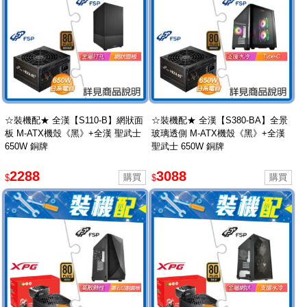
☆裝機配★ 全漢【S110-B】網狀面
☆裝機配★ 全漢【S380-BA】全景
板 M-ATX機殼《黑》+全漢 聖武士
玻璃透側 M-ATX機殼《黑》+全漢
650W 銅牌
聖武士 650W 銅牌
2288
3088
$
$