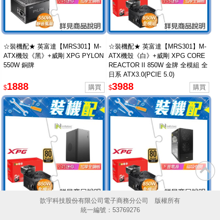
☆裝機配★ 英富達【MRS301】M-
☆裝機配★ 英富達【MRS301】M-
ATX機殼《黑》+威剛 XPG PYLON
ATX機殼《白》+威剛 XPG CORE
550W 銅牌
REACTOR II 850W 金牌 全模組 全
日系 ATX3.0(PCIE 5.0)
1888
3988
$
$
歆宇科技股份有限公司電子商務分公司 版權所有
統一編號：53769276
☆裝機配★ 英富達【MRS301】M-
☆裝機配★ 英富達【MR-T34】玻