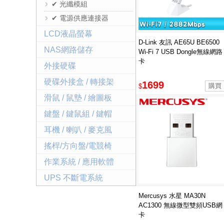
✔ 光纖模組
✔ 電源供應連接器
LCD液晶螢幕
D-Link 友訊 AE65U BE6500
NAS網路儲存
Wi-Fi 7 USB Dongle無線網路
卡
外接硬碟
硬碟外接盒 / 轉接架
1699
$
滑鼠 / 鼠墊 / 繪圖板
鍵盤 / 鍵鼠組 / 鍵帽
耳機 / 喇叭 / 麥克風
搖桿/方向盤/電競椅
作業系統 / 應用軟體
UPS 不斷電系統
Mercusys 水星 MA30N
AC1300 無線微型雙頻USB網
卡