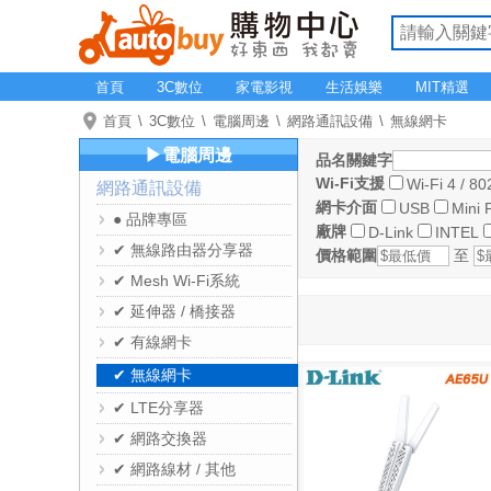
首頁
3C數位
家電影視
生活娛樂
MIT精選
首頁
3C數位
電腦周邊
網路通訊設備
無線網卡
▶電腦周邊
品名關鍵字
Wi-Fi支援
Wi-Fi 4 / 80
網路通訊設備
網卡介面
USB
Mini 
● 品牌專區
廠牌
D-Link
INTEL
✔ 無線路由器分享器
價格範圍
至
✔ Mesh Wi-Fi系統
✔ 延伸器 / 橋接器
✔ 有線網卡
✔ 無線網卡
✔ LTE分享器
✔ 網路交換器
✔ 網路線材 / 其他