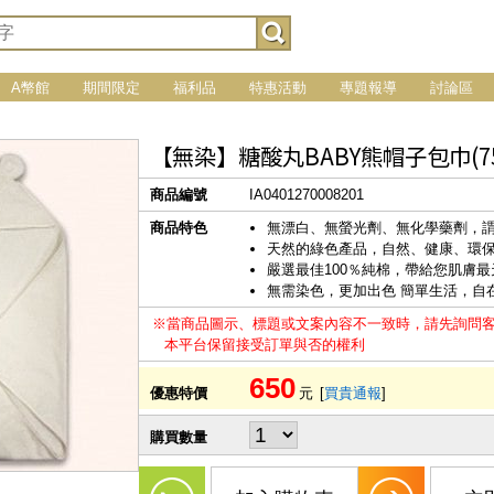
A幣館
期間限定
福利品
特惠活動
專題報導
討論區
【無染】糖酸丸BABY熊帽子包巾(75x
商品編號
IA0401270008201
商品特色
無漂白、無螢光劑、無化學藥劑，
天然的綠色產品，自然、健康、環
嚴選最佳100％純棉，帶給您肌膚
無需染色，更加出色 簡單生活，自
※當商品圖示、標題或文案內容不一致時，請先詢問
本平台保留接受訂單與否的權利
650
優惠特價
元
[
買貴通報
]
購買數量