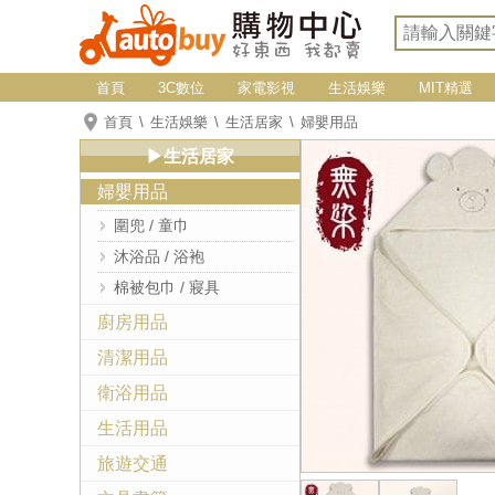
首頁
3C數位
家電影視
生活娛樂
MIT精選
首頁
生活娛樂
生活居家
婦嬰用品
▶生活居家
婦嬰用品
圍兜 / 童巾
沐浴品 / 浴袍
棉被包巾 / 寢具
廚房用品
清潔用品
衛浴用品
生活用品
旅遊交通