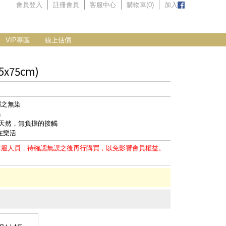
會員登入
註冊會員
客服中心
購物車(
0
)
加入
VIP專區
線上估價
75cm)
謂之無染
保
最天然，無負擔的接觸
在樂活
客服人員，待確認無誤之後再行購買，以免影響會員權益。