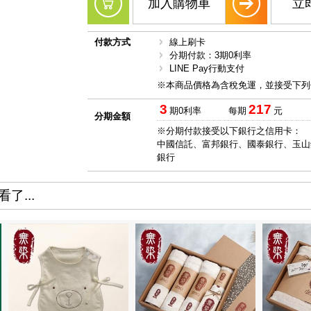
加入購物車
立
付款方式
線上刷卡
分期付款：3期0利率
LINE Pay行動支付
※本商品價格為含稅免運，並接受下列
3
217
期0利率
每期
元
分期金額
※分期付款接受以下銀行之信用卡：
中國信託、富邦銀行、國泰銀行、玉山
銀行
了...