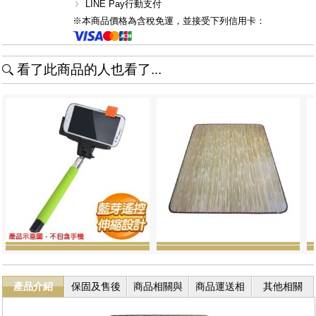
LINE Pay行動支付
※本商品價格為含稅免運，並接受下列信用卡：
看了此商品的人也看了...
產品介紹
保固及售後
商品相關與
商品運送相
其他相關
服務
退換貨
關