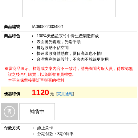
商品編號
IA0608220034821
商品特色
100%天然孟宗竹中青生產製造而成
表面拋光處理，光滑平順
捲起收納不佔空間
快速吸收身體熱度，夏日高溫也不怕!
台灣專利無線設計，不夾肉不脫線更耐用
※當商品圖示、標題或文案內容不一致時，請先詢問客服人員，待確認無
誤之後再行購買，以免影響會員權益。
本平台保留接受訂單與否的權利
1120
優惠特價
元
[
買貴通報
]
補貨中
付款方式
線上刷卡
分期付款：3期0利率