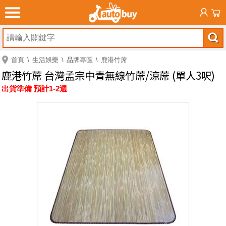
首頁
生活娛樂
品牌專區
鹿港竹蓆
鹿港竹蓆 台灣孟宗中青無線竹蓆/涼蓆 (單人3呎)
出貨準備 預計1-2週