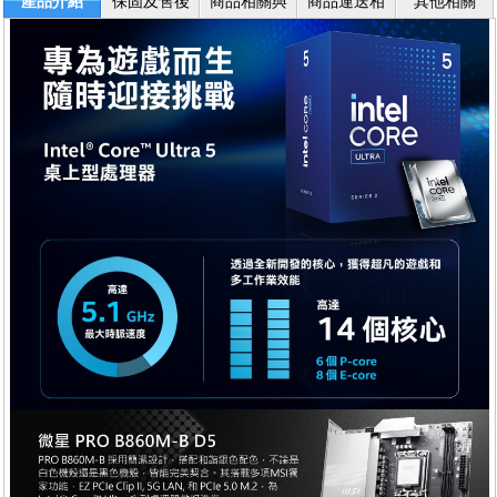
產品介紹
保固及售後
商品相關與
商品運送相
其他相關
服務
退換貨
關