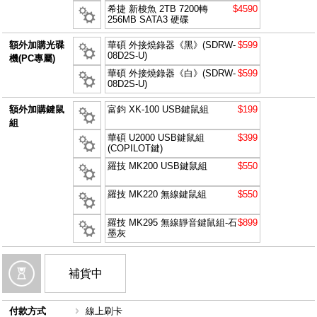
希捷 新梭魚 2TB 7200轉
$4590
256MB SATA3 硬碟
額外加購光碟
華碩 外接燒錄器《黑》(SDRW-
$599
08D2S-U)
機(PC專屬)
華碩 外接燒錄器《白》(SDRW-
$599
08D2S-U)
額外加購鍵鼠
富鈞 XK-100 USB鍵鼠組
$199
組
華碩 U2000 USB鍵鼠組
$399
(COPILOT鍵)
羅技 MK200 USB鍵鼠組
$550
羅技 MK220 無線鍵鼠組
$550
羅技 MK295 無線靜音鍵鼠組-石
$899
墨灰
補貨中
付款方式
線上刷卡