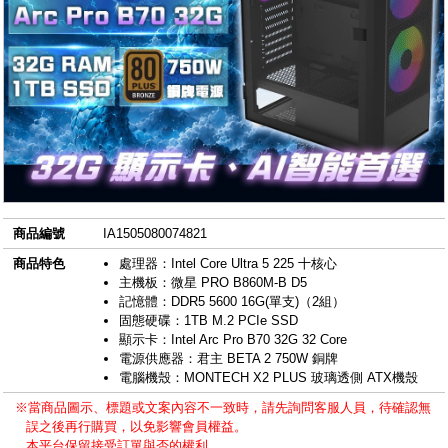
商品編號
IA1505080074821
商品特色
處理器：Intel Core Ultra 5 225 十核心
主機板：微星 PRO B860M-B D5
記憶體：DDR5 5600 16G(單支)（2組）
固態硬碟：1TB M.2 PCIe SSD
顯示卡：Intel Arc Pro B70 32G 32 Core
電源供應器：君主 BETA 2 750W 銅牌
電腦機殼：MONTECH X2 PLUS 玻璃透側 ATX機殼
※當商品圖示、標題或文案內容不一致時，請先詢問客服人員，待確認無
誤之後再行購買，以免影響會員權益。
本平台保留接受訂單與否的權利