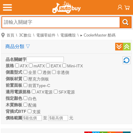
首頁
3C數位
電腦零組件
電腦機殼
▸ CoolerMaster 酷碼
商品分類
▽
品名關鍵字
規格
ATX
mATX
EATX
Mini-ITX
側蓋型式
全景
透側
非透側
側板材質
壓克力側板
前置面板
前置Type-C
適用電源規格
ATX電源
SFX電源
指定顏色
白色
木質飾板
配備
背插式BTF
支援
價格範圍
至
元