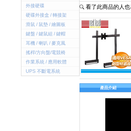
外接硬碟
看了此商品的人也看
硬碟外接盒 / 轉接架
滑鼠 / 鼠墊 / 繪圖板
鍵盤 / 鍵鼠組 / 鍵帽
耳機 / 喇叭 / 麥克風
搖桿/方向盤/電競椅
作業系統 / 應用軟體
UPS 不斷電系統
產品介紹