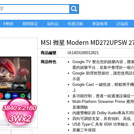
A幣館
期間限定
福利品
特惠活動
專題報導
討論區
MSI 微星 Modern MD272UPSW 
商品編號
IA1403100012821
商品特色
Google TV 整合您的娛樂內容，
愛的娛樂平台，並集中整理於一個
Google 助理智慧操控，讓您使
示器
Google Cast 一鍵投放，輕
上
多功能控制，透過一組週邊設備從
Multi-Platform Streame
直播體驗
內建雙喇叭與 Dolby Audio
四向可調節支架，具有傾斜、高低
USB Type-C 具有 65W 功率
原廠三年保固