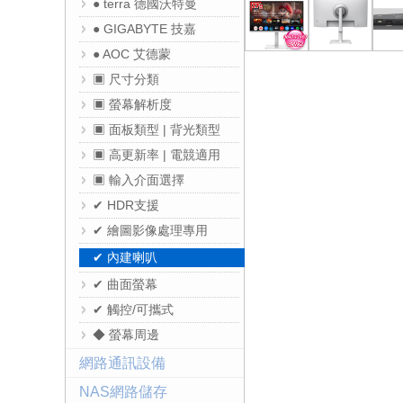
● terra 德國沃特曼
● GIGABYTE 技嘉
● AOC 艾德蒙
▣ 尺寸分類
▣ 螢幕解析度
▣ 面板類型 | 背光類型
▣ 高更新率 | 電競適用
▣ 輸入介面選擇
✔ HDR支援
✔ 繪圖影像處理專用
✔ 內建喇叭
✔ 曲面螢幕
✔ 觸控/可攜式
◆ 螢幕周邊
網路通訊設備
NAS網路儲存