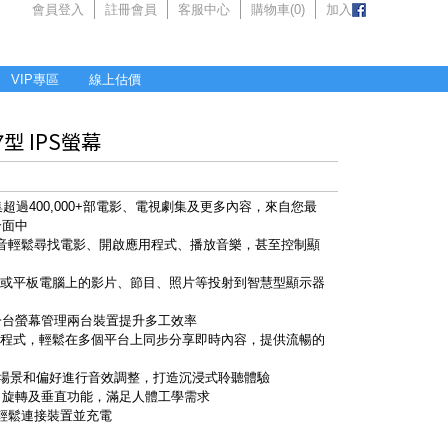
會員登入
註冊會員
客服中心
購物車(
0
)
加入
VIP專區
線上估價
27型 IPS螢幕
匯集超過400,000+部電影、電視劇集及更多內容，來自您最
介面中
用語音輕鬆尋找電影、開啟應用程式、播放音樂，甚至控制顯
鬆將手機或平板電腦上的影片、節目、照片等投射到智慧型顯示器
一台螢幕管理兩台裝置提升多工效率
r Prime 應用程式，輕鬆在多個平台上同步分享即時內容，提供流暢的
專為不同場景和偏好進行音效調整，打造沉浸式聆聽體驗
、旋轉及垂直功能，滿足人體工學需求
輸出，輕鬆連接裝置並充電