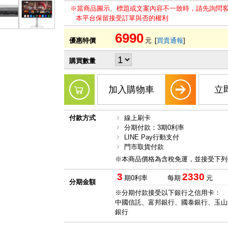
※當商品圖示、標題或文案內容不一致時，請先詢問
本平台保留接受訂單與否的權利
6990
優惠特價
元
[
買貴通報
]
購買數量
加入購物車
立
付款方式
線上刷卡
分期付款：3期0利率
LINE Pay行動支付
門市取貨付款
※本商品價格為含稅免運，並接受下列
3
2330
期0利率
每期
元
分期金額
※分期付款接受以下銀行之信用卡：
中國信託、富邦銀行、國泰銀行、玉山
銀行