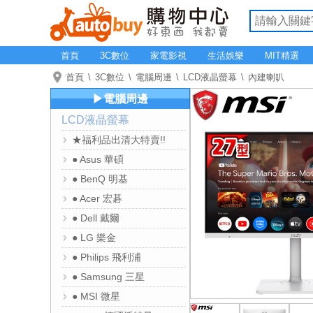
首頁
3C數位
家電影視
生活娛樂
MIT精選
首頁
3C數位
電腦周邊
LCD液晶螢幕
內建喇叭
▶電腦周邊
LCD液晶螢幕
★福利品出清大特賣!!
● Asus 華碩
● BenQ 明基
● Acer 宏碁
● Dell 戴爾
● LG 樂金
● Philips 飛利浦
● Samsung 三星
● MSI 微星