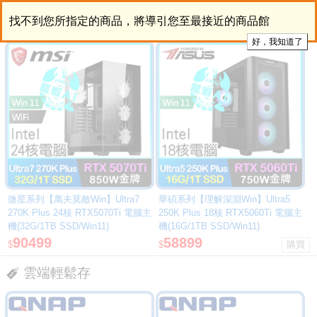
找不到您所指定的商品，將導引您至最接近的商品館
微星系列【萬夫莫敵Win】Ultra7
華碩系列【理解深淵Win】Ultra5
270K Plus 24核 RTX5070Ti 電腦主
250K Plus 18核 RTX5060Ti 電腦主
機(32G/1TB SSD/Win11)
機(16G/1TB SSD/Win11)
90499
58899
$
$
雲端輕鬆存