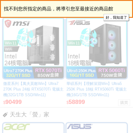
找不到您所指定的商品，將導引您至最接近的商品館
微星系列【萬夫莫敵Win】Ultra7
華碩系列【理解深淵Win】Ultra5
270K Plus 24核 RTX5070Ti 電腦主
250K Plus 18核 RTX5060Ti 電腦主
機(32G/1TB SSD/Win11)
機(16G/1TB SSD/Win11)
90499
58899
$
$
天生大「螢」家