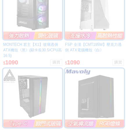
MONTECH 君主【X1】玻璃透側
FSP 全漢【CMT195W】壓克力透
ATX機殼《黑》(顯卡長30.5/CPU高
側 ATX電腦機殼《白》
16.5)
1090
1090
$
$