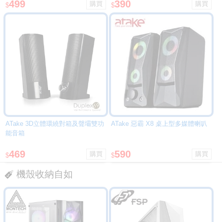
499
390
$
$
ATake 3D立體環繞對箱及聲壩雙功
ATake 惡霸 X8 桌上型多媒體喇叭
能音箱
469
590
$
$
機殼收納自如