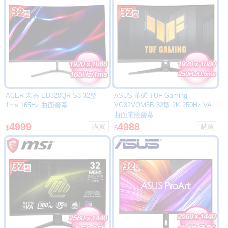
ACER 宏碁 ED320QR S3 32型
ASUS 華碩 TUF Gaming
1ms 165Hz 曲面螢幕
VG32VQM5B 32型 2K 250Hz VA
曲面電競螢幕
4999
4988
$
$