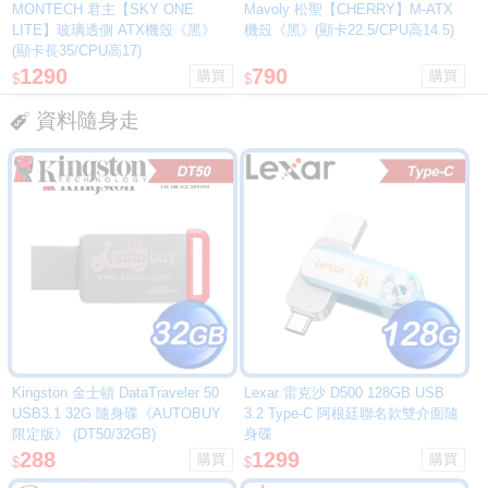
MONTECH 君主【SKY ONE
Mavoly 松聖【CHERRY】M-ATX
LITE】玻璃透側 ATX機殼《黑》
機殼《黑》(顯卡22.5/CPU高14.5)
(顯卡長35/CPU高17)
1290
790
$
$
資料隨身走
Kingston 金士頓 DataTraveler 50
Lexar 雷克沙 D500 128GB USB
USB3.1 32G 隨身碟《AUTOBUY
3.2 Type-C 阿根廷聯名款雙介面隨
限定版》 (DT50/32GB)
身碟
288
1299
$
$