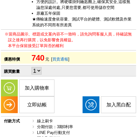
方便的設計。將硬碟掛到鑰匙圈上,確保其安全,這樣無
論您深處何處,只要您需要,都可使用儲存空間
原廠五年保固
★傳輸速度會依容量、測試平台的硬體、測試軟體及作業
系統的不同而有所差異
※當商品圖示、標題或文案內容不一致時，請先詢問客服人員，待確認無
誤之後再行購買，以免影響會員權益。
本平台保留接受訂單與否的權利
740
優惠特價
元
[
買貴通報
]
購買數量
加入購物車
立即結帳
加入黑白配
付款方式
線上刷卡
分期付款：3期0利率
LINE Pay行動支付