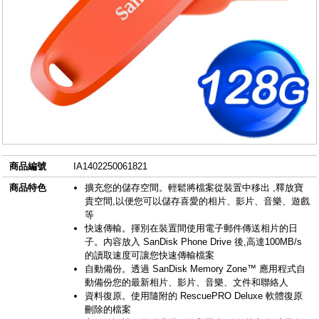
商品編號
IA1402250061821
商品特色
擴充您的儲存空間。輕鬆將檔案從裝置中移出 ,釋放寶
貴空間,以便您可以儲存喜愛的相片、影片、音樂、遊戲
等
快速傳輸。揮別在裝置間使用電子郵件傳送相片的日
子。內容放入 SanDisk Phone Drive 後,高達100MB/s
的讀取速度可讓您快速傳輸檔案
自動備份。透過 SanDisk Memory Zone™ 應用程式自
動備份您的最新相片、影片、音樂、文件和聯絡人
資料復原。使用隨附的 RescuePRO Deluxe 軟體復原
刪除的檔案