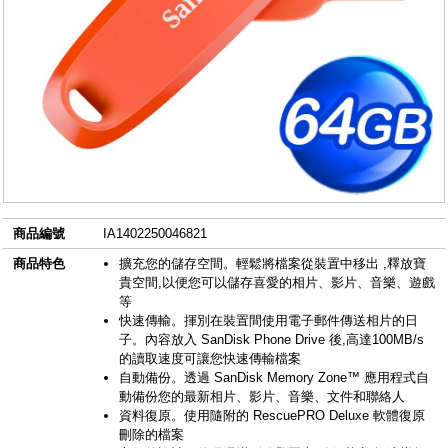
商品編號
IA1402250046821
商品特色
擴充您的儲存空間。輕鬆將檔案從裝置中移出 ,釋放寶
貴空間,以便您可以儲存喜愛的相片、影片、音樂、遊戲
等
快速傳輸。揮別在裝置間使用電子郵件傳送相片的日
子。內容放入 SanDisk Phone Drive 後,高達100MB/s
的讀取速度可讓您快速傳輸檔案
自動備份。透過 SanDisk Memory Zone™ 應用程式自
動備份您的最新相片、影片、音樂、文件和聯絡人
資料復原。使用隨附的 RescuePRO Deluxe 軟體復原
刪除的檔案