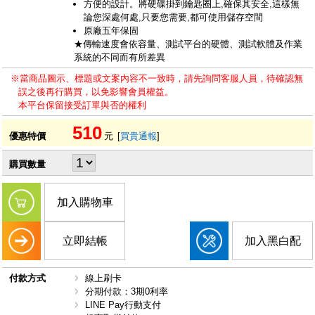
方便的設計。將硬碟掛到鑰匙圈上,確保其安全,這樣無
論您深處何處,只要您需要,都可使用儲存空間
原廠五年保固
★傳輸速度會依容量、測試平台的硬體、測試軟體及作業
系統的不同而有所差異
※當商品圖示、標題或文案內容不一致時，請先詢問客服人員，待確認無
誤之後再行購買，以免影響會員權益。
本平台保留接受訂單與否的權利
510
優惠特價
元
[
買貴通報
]
購買數量
加入購物車
立即結帳
加入黑白配
付款方式
線上刷卡
分期付款：3期0利率
LINE Pay行動支付