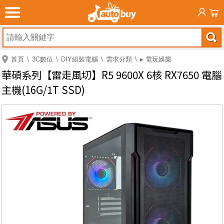
首頁
3C數位
DIY組裝電腦
需求分類
▸ 電玩娛樂
華碩系列【雷走風切】R5 9600X 6核 RX7650 電腦
主機(16G/1T SSD)