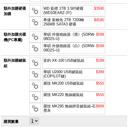
額外加購硬碟
WD 藍標 1TB 3.5吋硬碟
$3590
(WD10EARZ-3Y)
加購
希捷 新梭魚 2TB 7200轉
$4590
256MB SATA3 硬碟
額外加購光碟
華碩 外接燒錄器《黑》(SDRW-
$599
08D2S-U)
機(PC專屬)
華碩 外接燒錄器《白》(SDRW-
$599
08D2S-U)
額外加購鍵鼠
富鈞 XK-100 USB鍵鼠組
$199
組
華碩 U2000 USB鍵鼠組
$399
(COPILOT鍵)
羅技 MK200 USB鍵鼠組
$550
羅技 MK220 無線鍵鼠組
$550
羅技 MK295 無線靜音鍵鼠組-石
$899
墨灰
購買數量