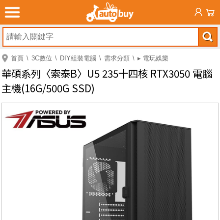
首頁
3C數位
DIY組裝電腦
需求分類
▸ 電玩娛樂
華碩系列〈索泰B〉U5 235十四核 RTX3050 電腦
主機(16G/500G SSD)