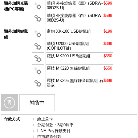
額外加購光碟
華碩 外接燒錄器《黑》(SDRW-
$599
08D2S-U)
機(PC專屬)
華碩 外接燒錄器《白》(SDRW-
$599
08D2S-U)
額外加購鍵鼠
富鈞 XK-100 USB鍵鼠組
$199
組
華碩 U2000 USB鍵鼠組
$399
(COPILOT鍵)
羅技 MK200 USB鍵鼠組
$550
羅技 MK220 無線鍵鼠組
$550
羅技 MK295 無線靜音鍵鼠組-石
$899
墨灰
補貨中
付款方式
線上刷卡
分期付款：3期0利率
LINE Pay行動支付
門市取貨付款