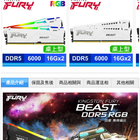
產品介紹
保固及售後
商品相關與
商品運送相
其他相關
服務
退換貨
關