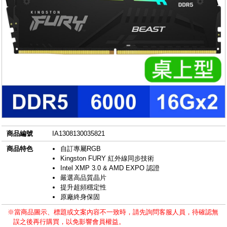
商品編號
IA1308130035821
商品特色
自訂專屬RGB
Kingston FURY 紅外線同步技術
Intel XMP 3.0 & AMD EXPO 認證
嚴選高品質晶片
提升超頻穩定性
原廠終身保固
※當商品圖示、標題或文案內容不一致時，請先詢問客服人員，待確認無
誤之後再行購買，以免影響會員權益。