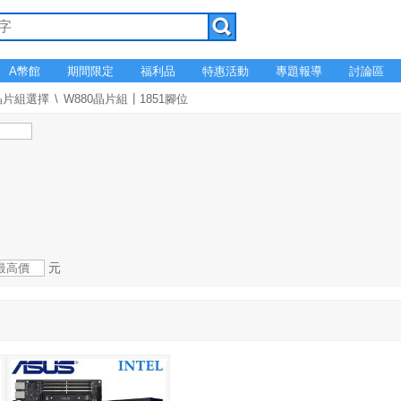
A幣館
期間限定
福利品
特惠活動
專題報導
討論區
晶片組選擇
W880晶片組┃1851腳位
元