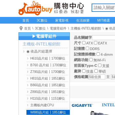
首頁
3C數位
家電影視
生活娛樂
MIT精選
首頁
3C數位
電腦零組件
主機板-INTEL暢銷館
◉ 依
▶電腦零組件
品名關鍵字
尺寸
ATX
EATX
主機板-INTEL暢銷館
記憶體
DDR5
◉ 依晶片組選擇
記憶體插槽數
4-dimm
H610晶片組┃1700腳位
網路功能
無Wi-Fi
B760 晶片組┃1700腳位
前面板Type-C
支援
廠牌
技嘉
華碩
Z790晶片組┃1700腳位
價格範圍
至
H810晶片組┃1851腳位
B860晶片組┃1851腳位
Z890晶片組┃1851腳位
H110晶片組┃1151腳位
主機板內建CPU
W880晶片組┃1851腳位