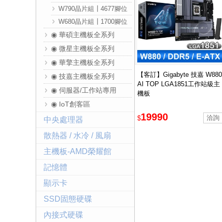
W790晶片組┃4677腳位
W680晶片組┃1700腳位
◉ 華碩主機板全系列
◉ 微星主機板全系列
◉ 華擎主機板全系列
【客訂】Gigabyte 技嘉 W880
◉ 技嘉主機板全系列
AI TOP LGA1851工作站級主
◉ 伺服器/工作站專用
機板
◉ IoT創客區
19990
$
中央處理器
散熱器 / 水冷 / 風扇
主機板-AMD榮耀館
記憶體
顯示卡
SSD固態硬碟
內接式硬碟