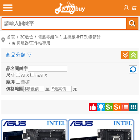
首頁
3C數位
電腦零組件
主機板-INTEL暢銷館
◉ 伺服器/工作站專用
商品分類
▽
品名關鍵字
尺寸
ATX
mATX
廠牌
華碩
價格範圍
至
元