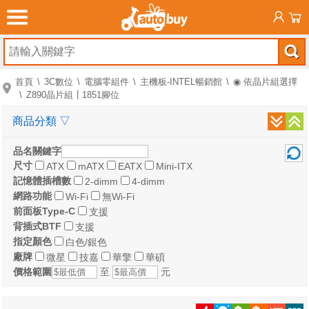
首頁
3C數位
電腦零組件
主機板-INTEL暢銷館
◉ 依晶片組選擇
Z890晶片組┃1851腳位
商品分類
▽
品名關鍵字
尺寸
ATX
mATX
EATX
Mini-ITX
記憶體插槽數
2-dimm
4-dimm
網路功能
Wi-Fi
無Wi-Fi
前面板Type-C
支援
背插式BTF
支援
指定顏色
白色/銀色
廠牌
微星
技嘉
華擎
華碩
價格範圍
至
元