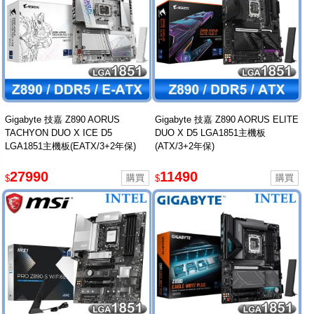
Gigabyte 技嘉 Z890 AORUS
Gigabyte 技嘉 Z890 AORUS ELITE
TACHYON DUO X ICE D5
DUO X D5 LGA1851主機板
LGA1851主機板(EATX/3+2年保)
(ATX/3+2年保)
27990
11490
$
$