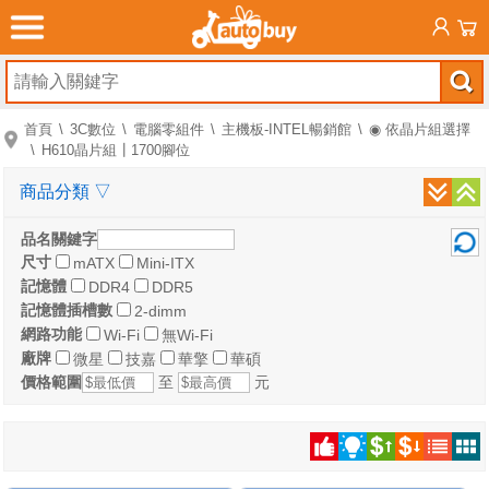
首頁
3C數位
電腦零組件
主機板-INTEL暢銷館
◉ 依晶片組選擇
H610晶片組┃1700腳位
商品分類
▽
品名關鍵字
尺寸
mATX
Mini-ITX
記憶體
DDR4
DDR5
記憶體插槽數
2-dimm
網路功能
Wi-Fi
無Wi-Fi
廠牌
微星
技嘉
華擎
華碩
價格範圍
至
元