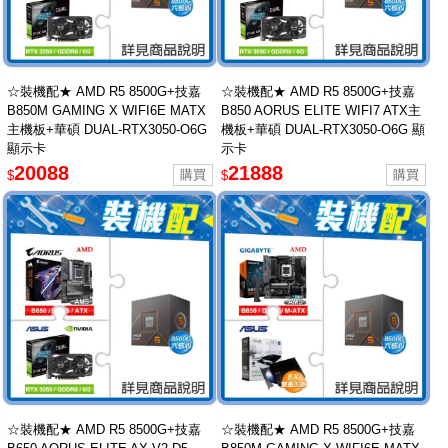
☆裝機配★ AMD R5 8500G+技嘉
☆裝機配★ AMD R5 8500G+技嘉
B850M GAMING X WIFI6E MATX
B850 AORUS ELITE WIFI7 ATX主
主機板+華碩 DUAL-RTX3050-O6G
機板+華碩 DUAL-RTX3050-O6G 顯
顯示卡
示卡
20088
21888
$
$
☆裝機配★ AMD R5 8500G+技嘉
☆裝機配★ AMD R5 8500G+技嘉