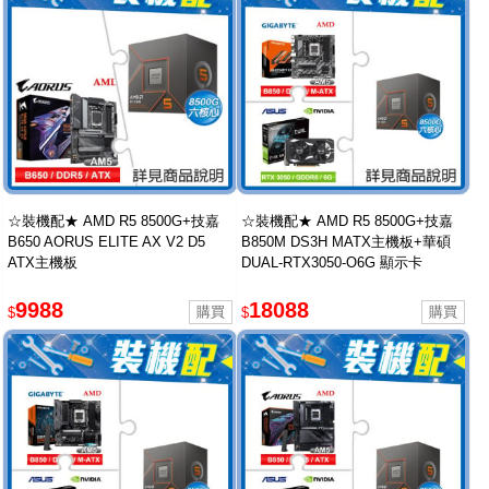
☆裝機配★ AMD R5 8500G+技嘉
☆裝機配★ AMD R5 8500G+技嘉
B650 AORUS ELITE AX V2 D5
B850M DS3H MATX主機板+華碩
ATX主機板
DUAL-RTX3050-O6G 顯示卡
9988
18088
$
$