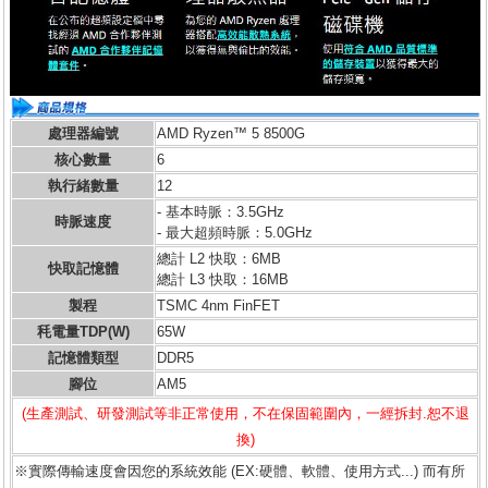
處理器編號
AMD Ryzen™ 5 8500G
核心數量
6
執行緒數量
12
- 基本時脈：3.5GHz
時脈速度
- 最大超頻時脈：5.0GHz
總計 L2 快取：6MB
快取記憶體
總計 L3 快取：16MB
製程
TSMC 4nm FinFET
秏電量TDP(W)
65W
記憶體類型
DDR5
腳位
AM5
(生產測試、研發測試等非正常使用，不在保固範圍內，一經拆封.恕不退
換)
※實際傳輸速度會因您的系統效能 (EX:硬體、軟體、使用方式...) 而有所