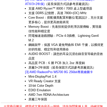
ATX/3+2年保)
（延長保固方式請參考原廠資訊）
支援 AMD Ryzen™ 8000 / 7000 桌上型處理器
支援 DDR5 記憶體，高達 7800+(OC) MHz
Core Boost：搭配優異配置和數位電源設計，充分支援
更多核心，提供更高效能表現
Memory Boost：先進技術提供乾淨訊號傳輸，實現最
佳性能和穩定度
閃電極速遊戲體驗：PCIe 4.0插槽、Lightning Gen4
M.2
鋼鐵裝甲：保護 VGA 避免彎曲和 EMI 干擾，以獲得更
好的性能、穩定性和使用壽命
AUDIO BOOST：讓您的耳朵沉浸在錄音室等級的音效
品質
高品質 PCB：6 層 PCB 加入 2oz 厚度銅
原廠3+2年保固（延長保固方式請參考原廠資訊）
[3] AMD RadeonPro W5700 8G 256bit專業繪圖卡
Mini-DisplayPort 1.4
VR Ready Creator 支援
10-bit Color Depth
EDID Emulation
AMD 7nm RDNA Architecture
原廠三年保固
※當商品圖示、標題或文案內容不一致時，請先詢問客服人員，待確認無