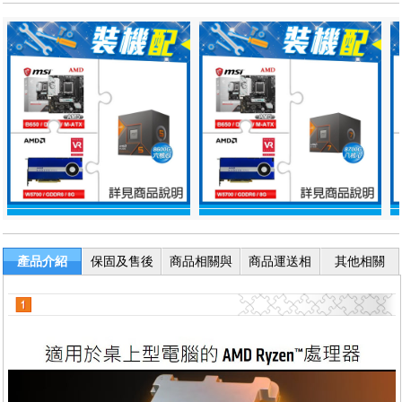
產品介紹
保固及售後
商品相關與
商品運送相
其他相關
服務
退換貨
關