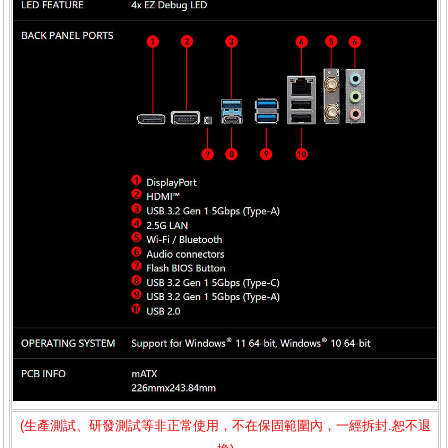
(生產測試、研發測試等非正常使用，不在保固範圍內，一經拆封.恕不退