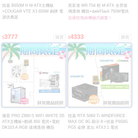
技嘉 B650M H M-ATX主機板
英富達 MR-T54 粉 M-ATX 全景玻
+COUGAR VTE X3 650W 銅牌 電
璃透側 機殼+darkFlash 750W電供
源供應器
★送羅技無線藍芽機械鍵盤
送羅技無線機械式鍵盤！
3777
4333
$
$
微星 PRO Z890-S WIFI WHITE D5
技嘉 RTX 5060 Ti WINDFORCE
ATX主機板+酷碼 850 電供+電鎧
MAX OC 8G 顯示卡+技嘉 P650G
DK103 A.RGB 玻璃透側 機殼
PG5 金牌 直出 ATX3.1 電供