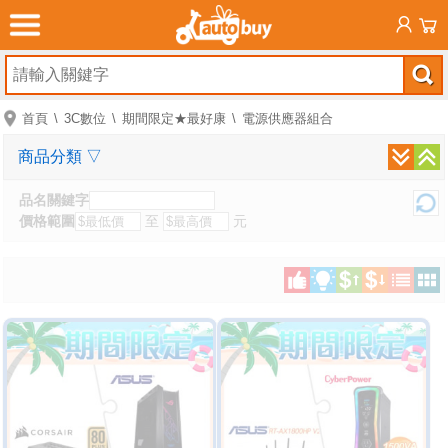
首頁
3C數位
期間限定★最好康
電源供應器組合
商品分類
▽
品名關鍵字
價格範圍
至
元