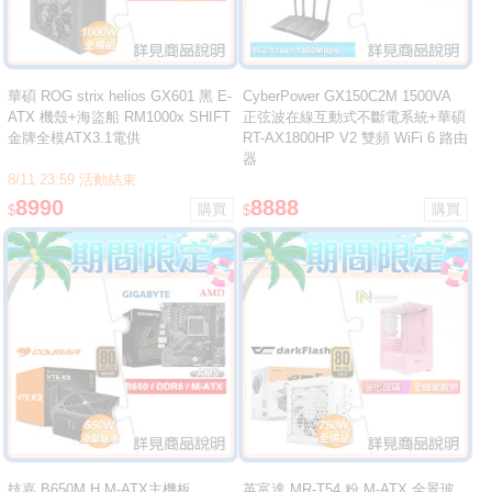
華碩 ROG strix helios GX601 黑 E-
CyberPower GX150C2M 1500VA
ATX 機殼+海盜船 RM1000x SHIFT
正弦波在線互動式不斷電系統+華碩
金牌全模ATX3.1電供
RT-AX1800HP V2 雙頻 WiFi 6 路由
器
8/11 23:59 活動結束
8990
8888
$
$
技嘉 B650M H M-ATX主機板
英富達 MR-T54 粉 M-ATX 全景玻