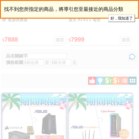
i3-14100+技嘉 H610M H V2 D4 M-
i3-14100+技嘉 H610M H V2 D4 M-
找不到您所指定的商品，將導引您至最接近的商品分類
ATX主機板+全漢 聖武士 650W 銅
ATX主機板+技嘉 P650G PG5 金牌
牌 電源供應器
直出 ATX3.1 電供
7888
7999
$
$
品名關鍵字
價格範圍
至
元