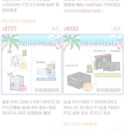
+COUGAR VTE X3 650W 銅牌 電
璃透側 機殼+darkFlash 750W電供
源供應器
★送羅技無線藍芽機械鍵盤
送羅技無線機械式鍵盤！
8/14 00:00 活動結束
3777
4333
$
$
微星 PRO Z890-S WIFI WHITE D5
技嘉 RTX 5060 Ti WINDFORCE
ATX主機板+酷碼 850 電供+電鎧
MAX OC 8G 顯示卡+技嘉 P650G
DK103 A.RGB 玻璃透側 機殼
PG5 金牌 直出 ATX3.1 電供
8/13 23:59 活動結束