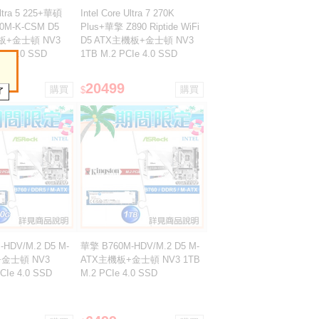
Ultra 5 225+華碩
Intel Core Ultra 7 270K
0M-K-CSM D5
Plus+華擎 Z890 Riptide WiFi
板+金士頓 NV3
D5 ATX主機板+金士頓 NV3
Ie 4.0 SSD
1TB M.2 PCIe 4.0 SSD
20499
$
HDV/M.2 D5 M-
華擎 B760M-HDV/M.2 D5 M-
金士頓 NV3
ATX主機板+金士頓 NV3 1TB
CIe 4.0 SSD
M.2 PCIe 4.0 SSD