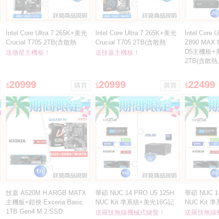
Intel Core Ultra 7 265K+美光
Intel Core Ultra 7 265K+美光
Intel Core
Crucial T705 2TB(含散熱
Crucial T705 2TB(含散熱
Z890 MAX 
片)M.2 SSD ★送微星 PRO
片)M.2 SSD ★送技嘉 Z890M
D5主機板+美光
送微星主機板！
送技嘉主機板！
Z890-S WIFI D5主機板
GAMING X D5主機板
2TB(含散熱
20999
20999
22499
$
$
$
技嘉 A520M H ARGB MATX
華碩 NUC 14 PRO U5 125H
華碩 NUC 14
主機板+鎧俠 Exceria Basic
NUC Kit 準系統+美光16G記
NUC Kit
1TB Gen4 M.2 SSD
憶體+鎧俠1TB SSD ★送羅技
憶體+鎧俠2
送羅技無線機械式鍵盤！
送羅技無線