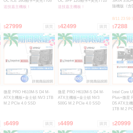
OC ICE 16G顯卡+美光T705
OC SFF 12G顯卡+美光T710
SATA SSD+W
2T(含散熱片)SSD ★送技嘉
2T(含原廠散熱片)SSD ★送技
隨機版《含D
送技嘉主機板！
送技嘉主機板！
B650M AORUS ELITE AX
嘉Z890M GAMING X D5主板
ICE主板
8/11 23:
27999
42499
7288
$
$
$
微星 PRO H610M-S D4 M-
微星 PRO H610M-S D4 M-
Intel Core U
ATX主機板+金士頓 NV3 1TB
ATX主機板+金士頓 NV3
Plus+微星 P
M.2 PCIe 4.0 SSD
500G M.2 PCIe 4.0 SSD
D5 ATX主
1TB M.2 PC
6499
4499
20999
$
$
$