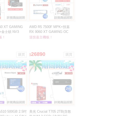
60 XT GAMING
AMD R5 7500F MPK+技嘉
+金士頓 NV3
RX 9060 XT GAMING OC
 ★送技嘉 B550M
ICE 16G顯卡+金士頓NV3 1T
板！
送技嘉主機板！
機板
SSD ★送技嘉B850M DS3H
ICE主板
26890
$
510 500GB 2.5吋
美光 Crucial T705 2TB(含散