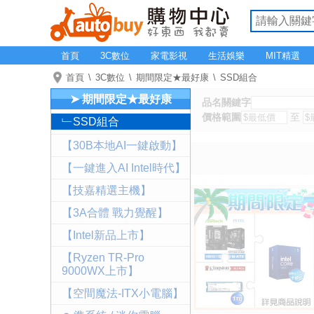
首頁
3C數位
家電影視
生活娛樂
MIT精選
首頁
3C數位
期間限定★最好康
SSD組合
➤ 期間限定★最好康
品名關鍵字
價格範圍
至
﹂SSD組合
【30B本地AI一鍵啟動】
【一鍵進入AI Intel時代】
【技嘉精選主機】
【3A合體 戰力覺醒】
【Intel新品上市】
【Ryzen TR-Pro
9000WX上市】
【空間魔法-ITX小電腦】