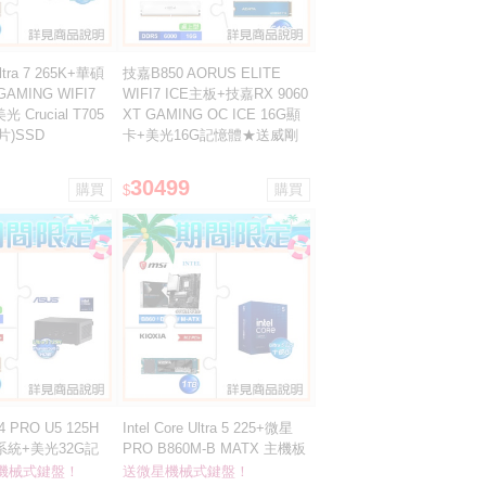
 Ultra 7 265K+華碩
技嘉B850 AORUS ELITE
GAMING WIFI7
WIFI7 ICE主板+技嘉RX 9060
 Crucial T705
XT GAMING OC ICE 16G顯
片)SSD
卡+美光16G記憶體★送威剛
512G SSD
30499
$
 PRO U5 125H
Intel Core Ultra 5 225+微星
 準系統+美光32G記
PRO B860M-B MATX 主機板
TB SSD ★送羅技
+鎧俠 Exceria Basic 1TB
機械式鍵盤！
送微星機械式鍵盤！