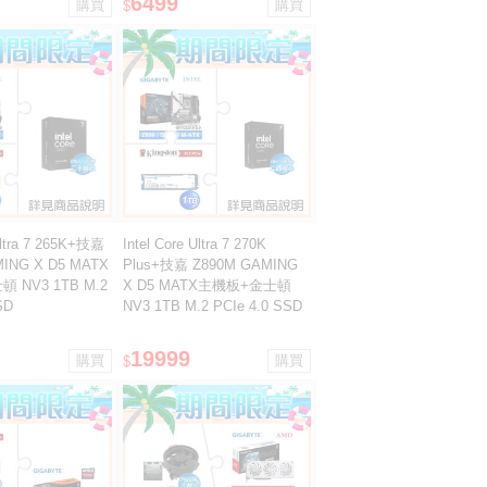
6499
$
 Ultra 7 265K+技嘉
Intel Core Ultra 7 270K
ING X D5 MATX
Plus+技嘉 Z890M GAMING
 NV3 1TB M.2
X D5 MATX主機板+金士頓
SD
NV3 1TB M.2 PCIe 4.0 SSD
19999
$