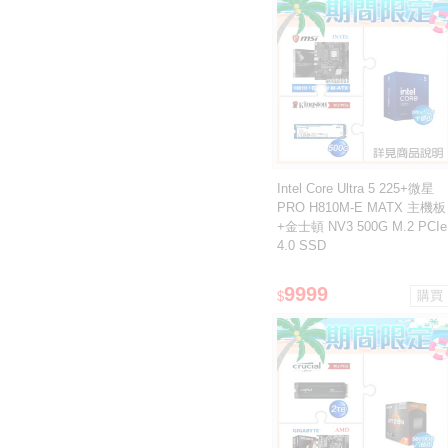
Intel Core Ultra 5 225+微星
PRO H810M-E MATX 主機板
+金士頓 NV3 500G M.2 PCIe
4.0 SSD
9999
$