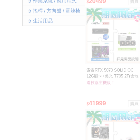
20499
➲ 作業系統 / 應用程式
$
➲ 搖桿 / 方向盤 / 電競椅
➲ 生活用品
索泰RTX 5070 SOLID OC
12G顯卡+美光 T705 2T(含散
熱片)SSD ★送華擎Z890
送技嘉主機板！
Riptide WiFi D5主板
41999
$