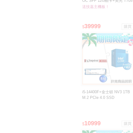
OC SFF 12G顯卡+美光 T705
2T(含散熱片)SSD ★送技嘉
送技嘉主機板！
B860M GAMING WIFI6 D5主
板
39999
$
i5-14400F+金士頓 NV3 1TB
M.2 PCIe 4.0 SSD
10999
$