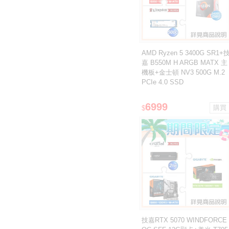
AMD Ryzen 5 3400G SR1+
嘉 B550M H ARGB MATX 主
機板+金士頓 NV3 500G M.2
PCIe 4.0 SSD
6999
$
技嘉RTX 5070 WINDFORCE