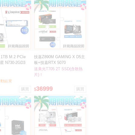
TB M.2 PCIe
技嘉Z890M GAMING X D5主
星 N730-2GD3
板+技嘉RTX 5070
WINDFORCE OC SFF 12G顯
送美光T705 2T SSD(含散熱
卡 ★送美光T705 2T(含散熱
片)！
片)SSD
9 活動結束
36999
$