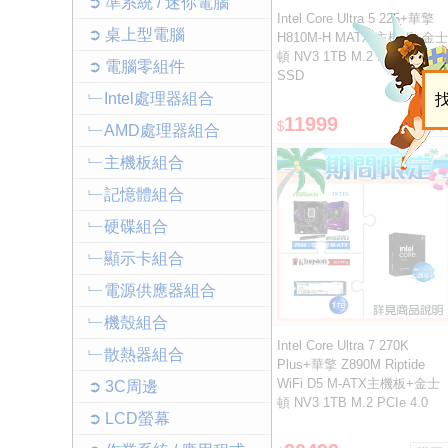
➲ 準系統 / 迷你電腦
Intel Core Ultra 5 225+華擎
➲ 桌上型電腦
H810M-H MATX 主機板+金士
頓 NV3 1TB M.2 PCIe 4.0
➲ 電腦零組件
SSD
﹂Intel處理器組合
11999
$
﹂AMD處理器組合
﹂主機板組合
﹂記憶體組合
﹂硬碟組合
﹂顯示卡組合
﹂電源供應器組合
﹂機殼組合
Intel Core Ultra 7 270K
﹂散熱器組合
Plus+華擎 Z890M Riptide
WiFi D5 M-ATX主機板+金士
➲ 3C周邊
頓 NV3 1TB M.2 PCIe 4.0
➲ LCD螢幕
SSD