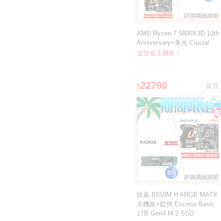
AMD Ryzen 7 5800X3D 10th
Anniversary+美光 Crucial
T705 2TB(含散熱片)M.2 SSD
送技嘉主機板！
★送技嘉主機板
22790
$
技嘉 B550M H ARGB MATX
主機板+鎧俠 Exceria Basic
1TB Gen4 M.2 SSD