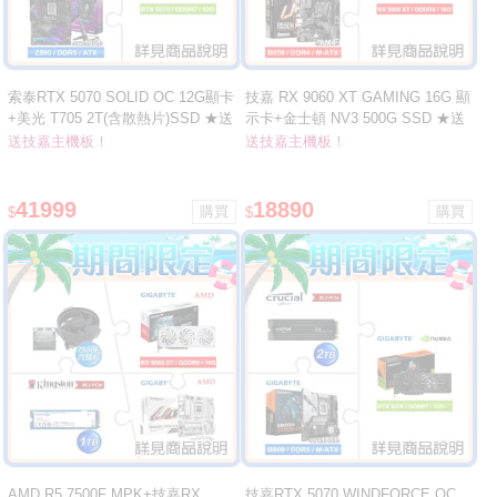
索泰RTX 5070 SOLID OC 12G顯卡
技嘉 RX 9060 XT GAMING 16G 顯
+美光 T705 2T(含散熱片)SSD ★送
示卡+金士頓 NV3 500G SSD ★送
華擎Z890 Riptide WiFi D5主板
技嘉 B550M H ARGB主機板
送技嘉主機板！
送技嘉主機板！
41999
18890
$
$
AMD R5 7500F MPK+技嘉RX
技嘉RTX 5070 WINDFORCE OC