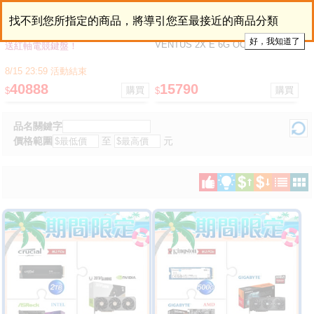
Intel Core Ultra 7 265K+索泰 RTX
i3-14100+微星 PRO H610M-S D4
找不到您所指定的商品，將導引您至最接近的商品分類
5070 SOLID OC 12G 顯示卡 ★送
M-ATX主機板+微星 RTX 3050
TESORO 羅貝拉劍RGB 紅軸電競
VENTUS 2X E 6G OC 顯示卡
送紅軸電競鍵盤！
鍵盤
8/15 23:59 活動結束
40888
15790
$
$
品名關鍵字
價格範圍
至
元