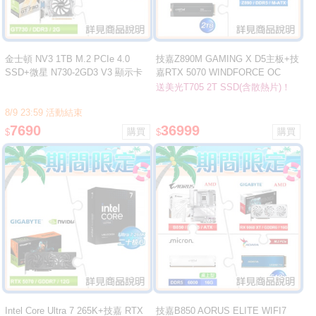
金士頓 NV3 1TB M.2 PCIe 4.0
技嘉Z890M GAMING X D5主板+技
SSD+微星 N730-2GD3 V3 顯示卡
嘉RTX 5070 WINDFORCE OC
SFF 12G顯卡 ★送美光T705 2T(含
送美光T705 2T SSD(含散熱片)！
散熱片)SSD
8/9 23:59 活動結束
7690
36999
$
$
Intel Core Ultra 7 265K+技嘉 RTX
技嘉B850 AORUS ELITE WIFI7