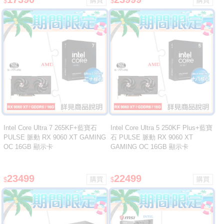
$
$
Intel Core Ultra 7 265KF+藍寶石
Intel Core Ultra 5 250KF Plus+藍寶
PULSE 脈動 RX 9060 XT GAMING
石 PULSE 脈動 RX 9060 XT
OC 16GB 顯示卡
GAMING OC 16GB 顯示卡
23499
22499
$
$