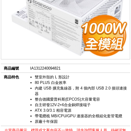
商品編號
IA1312240094821
商品特色
雙室外殼的 L 形設計
80 PLUS 白金效率
內建 USB 擴充集線器，附 4 個內部 USB 2.0 接頭連接
器
整合德國愛普科斯(EPCOS)大容量電容
自主研發12V-2×6合金銅焊接端子
ATX 3.0/3.1 相容電源
帶電纜梳 MB/CPU/GPU 連接器的全模組化套管電纜
原廠十年保固
※當商品圖示、標題或文案內容不一致時，請先詢問客服人員，待確認無