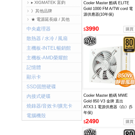
▸ XIGMATEK 富鈞
Cooler Master 酷碼 ELITE
Gold 1000 FM A/TW cord 電
》其他品牌
源供應器(10年保)
★ 電源延長線 / 其他
3990
中央處理器
$
散熱器 / 水冷 / 風扇
主機板-INTEL暢銷館
主機板-AMD榮耀館
記憶體
顯示卡
SSD固態硬碟
Cooler Master 酷碼 MWE
內接式硬碟
Gold 850 V3 金牌 直出
燒錄器/音效卡/擴充卡
ATX3.1 電源供應器《白》(5
年保)
電腦機殼
2490
$