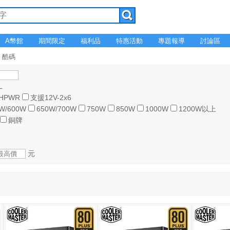
A幣館
期間限定
福利品
特惠活動
專題報導
討論區
er 酷碼
L
HPWR
支援12V-2x6
W/600W
650W/700W
750W
850W
1000W
1200W以上
銅牌
元