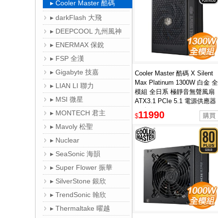
▸ Cooler Master 酷碼
▸ darkFlash 大飛
▸ DEEPCOOL 九州風神
▸ ENERMAX 保銳
▸ FSP 全漢
▸ Gigabyte 技嘉
Cooler Master 酷碼 X Silent
Max Platinum 1300W 白金 全
▸ LIAN LI 聯力
模組 全日系 極靜音無聲風扇
▸ MSI 微星
ATX3.1 PCIe 5.1 電源供應器
(15年保)
▸ MONTECH 君主
11990
$
▸ Mavoly 松聖
▸ Nuclear
▸ SeaSonic 海韻
▸ Super Flower 振華
▸ SilverStone 銀欣
▸ TrendSonic 翰欣
▸ Thermaltake 曜越