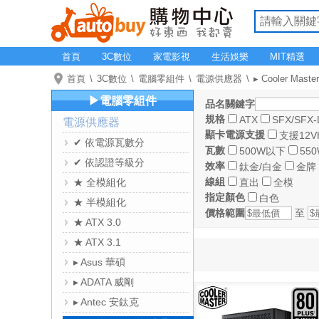
首頁
3C數位
家電影視
生活娛樂
MIT精選
首頁
3C數位
電腦零組件
電源供應器
▸ Cooler Mast
▶電腦零組件
品名關鍵字
規格
ATX
SFX/SFX-
電源供應器
顯卡電源支援
支援12V
✔ 依電源瓦數分
瓦數
500W以下
550
✔ 依認證等級分
效率
鈦金/白金
金牌
線組
★ 全模組化
直出
全模
指定顏色
白色
★ 半模組化
價格範圍
至
★ ATX 3.0
★ ATX 3.1
▸ Asus 華碩
▸ ADATA 威剛
▸ Antec 安鈦克