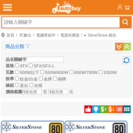
首頁
3C數位
電腦零組件
電源供應器
▸ SilverStone 銀欣
商品分類
▽
品名關鍵字
規格
ATX
SFX/SFX-L
瓦數
500W以下
550W/600W
650W/700W
1000W
效率
鈦金/白金
金牌
銅牌
線組
直出
全模
價格範圍
至
元